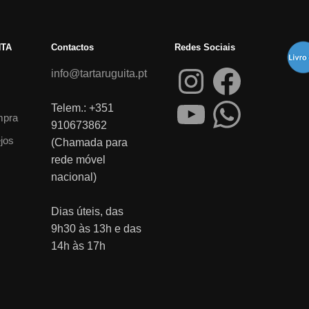
NTA
Contactos
Redes Sociais
info@tartaruguita.pt
Telem.: +351
mpra
910673862
ejos
(Chamada para
rede móvel
nacional)
Dias úteis, das
9h30 às 13h e das
14h às 17h