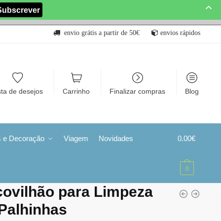
envio grátis a partir de 50€
envios rápidos
sta de desejos
Carrinho
Finalizar compras
Blog
s e Decoração
Viagem
Novidades
0.00
€
0
ovilhão para Limpeza
Palhinhas