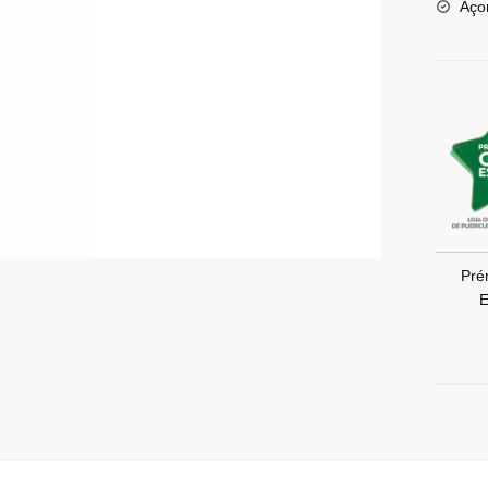
Aço
Pré
E