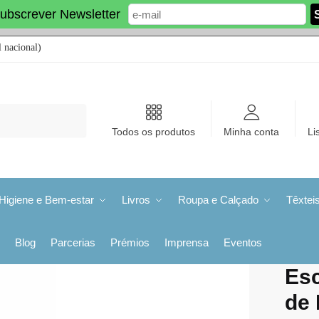
ubscrever Newsletter
 nacional)
Todos os produtos
Minha conta
Li
Higiene e Bem-estar
Livros
Roupa e Calçado
Têxtei
Blog
Parcerias
Prémios
Imprensa
Eventos
Esc
de 