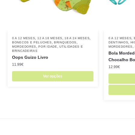
,
,
,
,
0 A 12 MESES
12 A 18 MESES
18 A 24 MESES
0 A 12 MESES
,
,
,
BONECOS E PELUCHES
BRINQUEDOS
DENTINHOS
HI
,
,
,
MORDEDORES
POR IDADE
UTILIDADES E
MORDEDORES
BRINCADEIRAS
Bola Morded
Oops Guizo Livro
Chocalho Bol
11.99
€
12.99
€
Ver opções