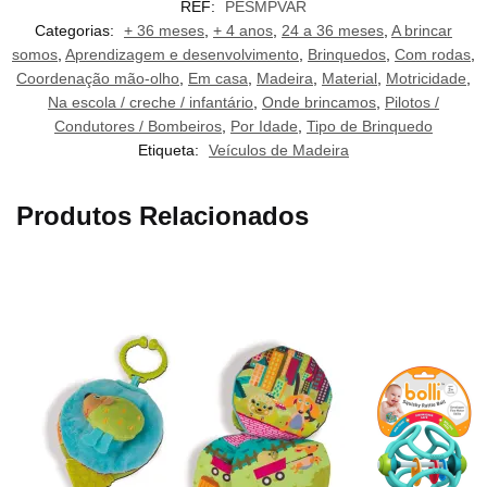
REF:
PESMPVAR
Categorias:
+ 36 meses
,
+ 4 anos
,
24 a 36 meses
,
A brincar
somos
,
Aprendizagem e desenvolvimento
,
Brinquedos
,
Com rodas
,
Coordenação mão-olho
,
Em casa
,
Madeira
,
Material
,
Motricidade
,
Na escola / creche / infantário
,
Onde brincamos
,
Pilotos /
Condutores / Bombeiros
,
Por Idade
,
Tipo de Brinquedo
Etiqueta:
Veículos de Madeira
Produtos Relacionados