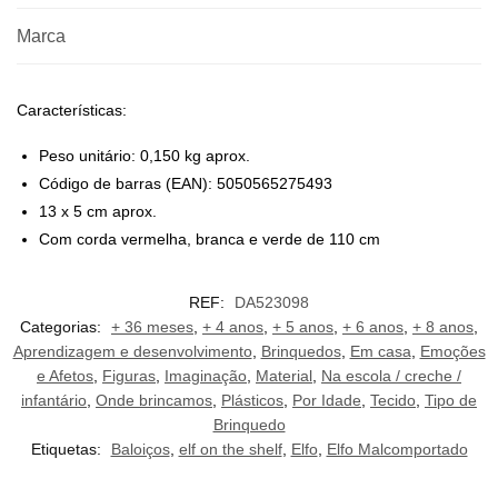
Marca
Características:
Peso unitário: 0,150 kg aprox.
Código de barras (EAN): 5050565275493
13 x 5 cm aprox.
Com corda vermelha, branca e verde de 110 cm
REF:
DA523098
Categorias:
+ 36 meses
,
+ 4 anos
,
+ 5 anos
,
+ 6 anos
,
+ 8 anos
,
Aprendizagem e desenvolvimento
,
Brinquedos
,
Em casa
,
Emoções
e Afetos
,
Figuras
,
Imaginação
,
Material
,
Na escola / creche /
infantário
,
Onde brincamos
,
Plásticos
,
Por Idade
,
Tecido
,
Tipo de
Brinquedo
Etiquetas:
Baloiços
,
elf on the shelf
,
Elfo
,
Elfo Malcomportado