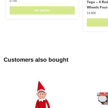
0.75
€
Tegu – 4 Rod
Wheels Four
Ver opções
14.90
€
Customers also bought