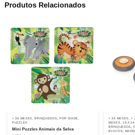
Produtos Relacionados
,
,
,
,
+ 36 MESES
BRINQUEDOS
POR IDADE
+ 36 MESES
+ 
,
PUZZLES
MESES
18 A 2
,
BRINQUEDOS
Mini Puzzles Animais da Selva
,
BLOCOS
MADE