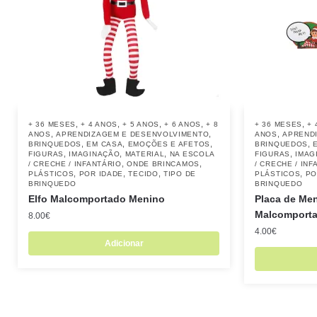
,
,
,
,
,
+ 36 MESES
+ 4 ANOS
+ 5 ANOS
+ 6 ANOS
+ 8
+ 36 MESES
+ 
,
,
,
ANOS
APRENDIZAGEM E DESENVOLVIMENTO
ANOS
APREND
,
,
,
,
BRINQUEDOS
EM CASA
EMOÇÕES E AFETOS
BRINQUEDOS
,
,
,
,
FIGURAS
IMAGINAÇÃO
MATERIAL
NA ESCOLA
FIGURAS
IMAG
,
,
/ CRECHE / INFANTÁRIO
ONDE BRINCAMOS
/ CRECHE / INF
,
,
,
,
PLÁSTICOS
POR IDADE
TECIDO
TIPO DE
PLÁSTICOS
PO
BRINQUEDO
BRINQUEDO
Elfo Malcomportado Menino
Placa de Me
Malcomport
8.00
€
4.00
€
Adicionar