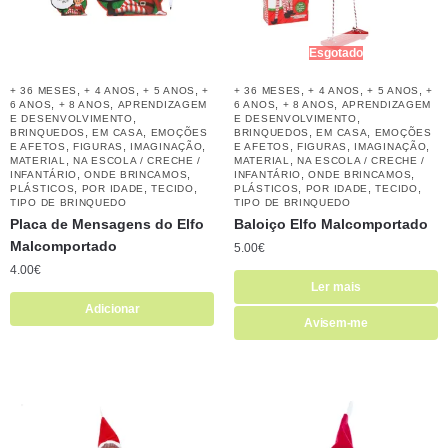
Esgotado
,
,
,
,
,
,
+ 36 MESES
+ 4 ANOS
+ 5 ANOS
+
+ 36 MESES
+ 4 ANOS
+ 5 ANOS
+
,
,
,
,
6 ANOS
+ 8 ANOS
APRENDIZAGEM
6 ANOS
+ 8 ANOS
APRENDIZAGEM
,
,
E DESENVOLVIMENTO
E DESENVOLVIMENTO
,
,
,
,
BRINQUEDOS
EM CASA
EMOÇÕES
BRINQUEDOS
EM CASA
EMOÇÕES
,
,
,
,
,
,
E AFETOS
FIGURAS
IMAGINAÇÃO
E AFETOS
FIGURAS
IMAGINAÇÃO
,
,
MATERIAL
NA ESCOLA / CRECHE /
MATERIAL
NA ESCOLA / CRECHE /
,
,
,
,
INFANTÁRIO
ONDE BRINCAMOS
INFANTÁRIO
ONDE BRINCAMOS
,
,
,
,
,
,
PLÁSTICOS
POR IDADE
TECIDO
PLÁSTICOS
POR IDADE
TECIDO
TIPO DE BRINQUEDO
TIPO DE BRINQUEDO
Placa de Mensagens do Elfo
Baloiço Elfo Malcomportado
Malcomportado
5.00
€
4.00
€
Ler mais
Adicionar
Avisem-me