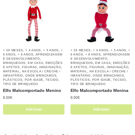
,
,
,
,
,
,
+ 36 MESES
+ 4 ANOS
+ 5 ANOS
+
+ 36 MESES
+ 4 ANOS
+ 5 ANOS
+
,
,
,
,
6 ANOS
+ 8 ANOS
APRENDIZAGEM
6 ANOS
+ 8 ANOS
APRENDIZAGEM
,
,
E DESENVOLVIMENTO
E DESENVOLVIMENTO
,
,
,
,
BRINQUEDOS
EM CASA
EMOÇÕES
BRINQUEDOS
EM CASA
EMOÇÕES
,
,
,
,
,
,
E AFETOS
FIGURAS
IMAGINAÇÃO
E AFETOS
FIGURAS
IMAGINAÇÃO
,
,
MATERIAL
NA ESCOLA / CRECHE /
MATERIAL
NA ESCOLA / CRECHE /
,
,
,
,
INFANTÁRIO
ONDE BRINCAMOS
INFANTÁRIO
ONDE BRINCAMOS
,
,
,
,
,
,
PLÁSTICOS
POR IDADE
TECIDO
PLÁSTICOS
POR IDADE
TECIDO
TIPO DE BRINQUEDO
TIPO DE BRINQUEDO
Elfo Malcomportado Menino
Elfo Malcomportado Menina
8.00
€
8.00
€
Adicionar
Adicionar