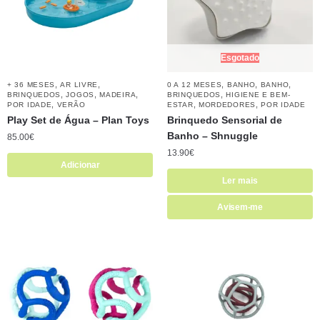
Esgotado
,
,
,
,
,
+ 36 MESES
AR LIVRE
0 A 12 MESES
BANHO
BANHO
,
,
,
,
BRINQUEDOS
JOGOS
MADEIRA
BRINQUEDOS
HIGIENE E BEM-
,
,
,
POR IDADE
VERÃO
ESTAR
MORDEDORES
POR IDADE
Play Set de Água – Plan Toys
Brinquedo Sensorial de
Banho – Shnuggle
85.00
€
13.90
€
Adicionar
Ler mais
Avisem-me