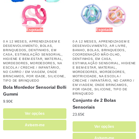
Esgotado
Esgotado
,
,
0 A 12 MESES
APRENDIZAGEM E
0 A 12 MESES
APRENDIZAGEM E
,
,
,
,
DESENVOLVIMENTO
BOLAS
DESENVOLVIMENTO
AR LIVRE
,
,
,
,
,
BRINQUEDOS
DENTINHOS
EM
BANHO
BOLAS
BRINQUEDOS
,
,
,
CASA
ESTIMULAÇÃO SENSORIAL
COORDENAÇÃO MÃO-OLHO
,
,
,
,
HIGIENE E BEM-ESTAR
MATERIAL
DENTINHOS
EM CASA
,
,
,
MORDEDORES
MORDEDORES
NA
ESTIMULAÇÃO SENSORIAL
HIGIENE
,
,
,
ESCOLA / CRECHE / INFANTÁRIO
E BEM-ESTAR
MATERIAL
,
,
,
NO CARRO / EM VIAGEM
ONDE
MORDEDORES
MORDEDORES
,
,
,
,
BRINCAMOS
POR IDADE
SILICONE
MOTRICIDADE
NA ESCOLA /
,
TIPO DE BRINQUEDO
CRECHE / INFANTÁRIO
NO CARRO /
,
,
EM VIAGEM
ONDE BRINCAMOS
Bola Mordedor Sensorial Bolli
,
,
POR IDADE
SILICONE
TIPO DE
Gummi
BRINQUEDO
Conjunto de 2 Bolas
9.90
€
Sensoriais
Ver opções
23.65
€
Avisem-me
Ver opções
Avisem-me