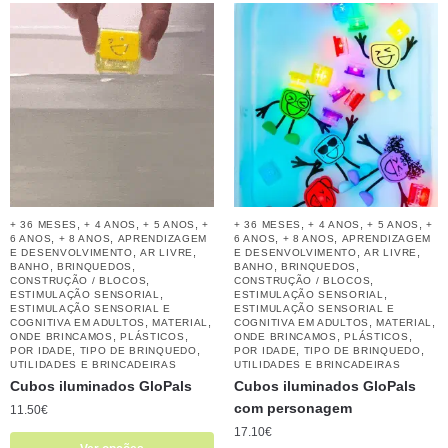
,
,
,
,
,
,
+ 36 MESES
+ 4 ANOS
+ 5 ANOS
+
+ 36 MESES
+ 4 ANOS
+ 5 ANOS
+
,
,
,
,
6 ANOS
+ 8 ANOS
APRENDIZAGEM
6 ANOS
+ 8 ANOS
APRENDIZAGEM
,
,
,
,
E DESENVOLVIMENTO
AR LIVRE
E DESENVOLVIMENTO
AR LIVRE
,
,
,
,
BANHO
BRINQUEDOS
BANHO
BRINQUEDOS
,
,
CONSTRUÇÃO / BLOCOS
CONSTRUÇÃO / BLOCOS
,
,
ESTIMULAÇÃO SENSORIAL
ESTIMULAÇÃO SENSORIAL
ESTIMULAÇÃO SENSORIAL E
ESTIMULAÇÃO SENSORIAL E
,
,
,
,
COGNITIVA EM ADULTOS
MATERIAL
COGNITIVA EM ADULTOS
MATERIAL
,
,
,
,
ONDE BRINCAMOS
PLÁSTICOS
ONDE BRINCAMOS
PLÁSTICOS
,
,
,
,
POR IDADE
TIPO DE BRINQUEDO
POR IDADE
TIPO DE BRINQUEDO
UTILIDADES E BRINCADEIRAS
UTILIDADES E BRINCADEIRAS
Cubos iluminados GloPals
Cubos iluminados GloPals
com personagem
11.50
€
17.10
€