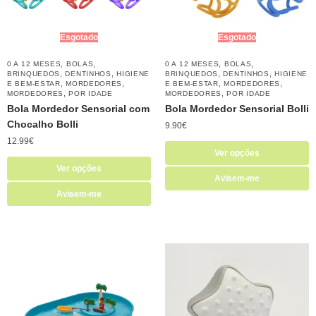
Esgotado
Esgotado
,
,
,
,
0 A 12 MESES
BOLAS
0 A 12 MESES
BOLAS
,
,
,
,
BRINQUEDOS
DENTINHOS
HIGIENE
BRINQUEDOS
DENTINHOS
HIGIENE
,
,
,
,
E BEM-ESTAR
MORDEDORES
E BEM-ESTAR
MORDEDORES
,
,
MORDEDORES
POR IDADE
MORDEDORES
POR IDADE
Bola Mordedor Sensorial com
Bola Mordedor Sensorial Bolli
Chocalho Bolli
9.90
€
12.99
€
Ver opções
Ver opções
Avisem-me
Avisem-me