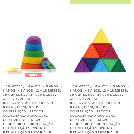
Esgotado
,
,
,
,
,
,
+ 36 MESES
+ 4 ANOS
+ 5 ANOS
+
+ 36 MESES
+ 4 ANOS
+ 5 ANOS
+
,
,
,
,
,
,
6 ANOS
+ 8 ANOS
12 A 18 MESES
6 ANOS
+ 8 ANOS
12 A 18 MESES
,
,
,
,
18 A 24 MESES
24 A 36 MESES
18 A 24 MESES
24 A 36 MESES
APRENDIZAGEM E
APRENDIZAGEM E
,
,
,
,
DESENVOLVIMENTO
AR LIVRE
DESENVOLVIMENTO
AR LIVRE
,
,
,
,
BANHO
BRINQUEDOS
BANHO
BRINQUEDOS
,
,
CONSTRUÇÃO / BLOCOS
CONSTRUÇÃO / BLOCOS
,
,
COORDENAÇÃO MÃO-OLHO
COORDENAÇÃO MÃO-OLHO
,
,
,
,
CRIATIVIDADE
EM CASA
CRIATIVIDADE
EM CASA
,
,
EQUILÍBRIO E COORDENAÇÃO
EQUILÍBRIO E COORDENAÇÃO
,
,
ESTIMULAÇÃO SENSORIAL
ESTIMULAÇÃO SENSORIAL
ESTIMULAÇÃO SENSORIAL E
ESTIMULAÇÃO SENSORIAL E