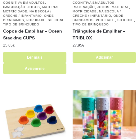
,
,
COGNITIVA EM ADULTOS
COGNITIVA EM ADULTOS
,
,
,
,
,
,
IMAGINAÇÃO
JOGOS
MATERIAL
IMAGINAÇÃO
JOGOS
MATERIAL
,
,
MOTRICIDADE
NA ESCOLA /
MOTRICIDADE
NA ESCOLA /
,
,
CRECHE / INFANTÁRIO
ONDE
CRECHE / INFANTÁRIO
ONDE
,
,
,
,
,
,
BRINCAMOS
POR IDADE
SILICONE
BRINCAMOS
POR IDADE
SILICONE
TIPO DE BRINQUEDO
TIPO DE BRINQUEDO
Copos de Empilhar – Ocean
Triângulos de Empilhar –
Stacking CUPS
TRIBLOX
25.65
€
27.95
€
Ler mais
Adicionar
Avisem-me