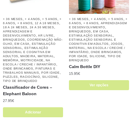
,
,
,
,
,
,
+ 36 MESES
+ 4 ANOS
+ 5 ANOS
+
+ 36 MESES
+ 4 ANOS
+ 5 ANOS
+
,
,
,
,
,
6 ANOS
+ 8 ANOS
12 A 18 MESES
6 ANOS
+ 8 ANOS
APRENDIZAGEM
,
,
,
18 A 24 MESES
24 A 36 MESES
E DESENVOLVIMENTO
,
,
APRENDIZAGEM E
BRINQUEDOS
EM CASA
,
,
,
DESENVOLVIMENTO
AR LIVRE
ESTIMULAÇÃO SENSORIAL
,
BRINQUEDOS
COORDENAÇÃO MÃO-
ESTIMULAÇÃO SENSORIAL E
,
,
,
,
OLHO
EM CASA
ESTIMULAÇÃO
COGNITIVA EM ADULTOS
JOGOS
,
,
SENSORIAL
ESTIMULAÇÃO
MATERIAL
NA ESCOLA / CRECHE /
,
,
SENSORIAL E COGNITIVA EM
INFANTÁRIO
ONDE BRINCAMOS
,
,
,
,
,
ADULTOS
MADEIRA
MATERIAL
POR IDADE
SILICONE
TIPO DE
,
,
MEMÓRIA
MOTRICIDADE
NA
BRINQUEDO
,
ESCOLA / CRECHE / INFANTÁRIO
Calm Bottle DIY
,
ONDE BRINCAMOS
PINTURAS E
,
,
TRABALHOS MANUAIS
POR IDADE
15.95
€
,
,
,
PUZZLES
RACIOCÍNIO
SILICONE
TIPO DE BRINQUEDO
Ver opções
Classificador de Cores –
Elephant Baloon
27.95
€
Adicionar