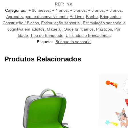
REF:
n.d.
Categorias:
+ 36 meses
,
+ 4 anos
,
+ 5 anos
,
+ 6 anos
,
+ 8 anos
,
Aprendizagem e desenvolvimento
,
Ar Livre
,
Banho
,
Brinquedos
,
Construção / Blocos
,
Estimulação sensorial
,
Estimulação sensorial e
cognitiva em adultos
,
Material
,
Onde brincamos
,
Plásticos
,
Por
Idade
,
Tipo de Brinquedo
,
Utilidades e Brincadeiras
Etiqueta:
Brinquedo sensorial
Produtos Relacionados