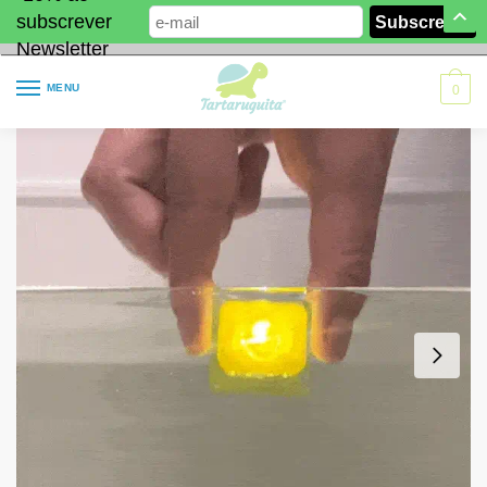
subscrever
Newsletter
MENU
0