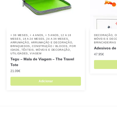
,
,
,
,
+ 36 MESES
+ 4 ANOS
+ 5 ANOS
12 A 18
DECORAÇÃO
O
,
,
,
MESES
18 A 24 MESES
24 A 36 MESES
MÓVEIS E DEC
,
,
ARRUMAÇÃO
ARRUMAÇÃO E DECORAÇÃO
BRINCADEIRAS
,
,
BRINQUEDOS
CONSTRUÇÃO / BLOCOS
POR
Adesivos de
,
,
IDADE
TÊXTEIS, MÓVEIS E DECORAÇÃO
,
UTILIDADES
VIAGEM
47.95
€
Tegu – Mala de Viagem – The Travel
Tote
21.09
€
Adicionar