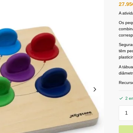
27.95
A ativi
Os peq
combina
corres
Seguras
têm peq
plastic
A tábua
diâmetr
Recurs
2 e