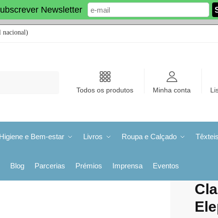
ubscrever Newsletter
 nacional)
Todos os produtos
Minha conta
Li
Higiene e Bem-estar
Livros
Roupa e Calçado
Têxtei
Blog
Parcerias
Prémios
Imprensa
Eventos
Cla
Ele