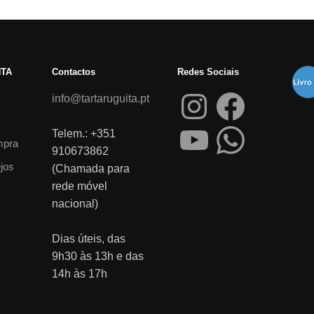
NTA
Contactos
Redes Sociais
info@tartaruguita.pt
Telem.: +351
mpra
910673862
ejos
(Chamada para
rede móvel
nacional)
Dias úteis, das
9h30 às 13h e das
14h às 17h