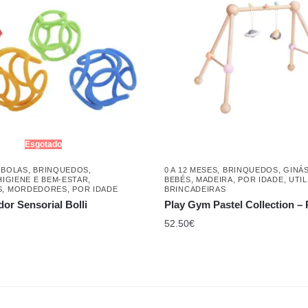
Esgotado
,
BOLAS
,
BRINQUEDOS
,
0 A 12 MESES
,
BRINQUEDOS
,
GINÁS
HIGIENE E BEM-ESTAR
,
BEBÉS
,
MADEIRA
,
POR IDADE
,
UTIL
S
,
MORDEDORES
,
POR IDADE
BRINCADEIRAS
or Sensorial Bolli
Play Gym Pastel Collection – 
52.50
€