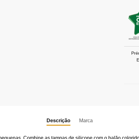
Pré
E
Descrição
Marca
pequenas. Combine as tampas de silicone com o balão colorid