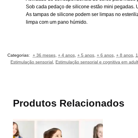
Sob cada pedaço de silicone estão mini pegadas. U
As tampas de silicone podem ser limpas no esteri
limpa com um pano húmido.
Categorias:
+ 36 meses
,
+ 4 anos
,
+ 5 anos
,
+ 6 anos
,
+ 8 anos
,
1
Estimulação sensorial
,
Estimulação sensorial e cognitiva em adul
Produtos Relacionados