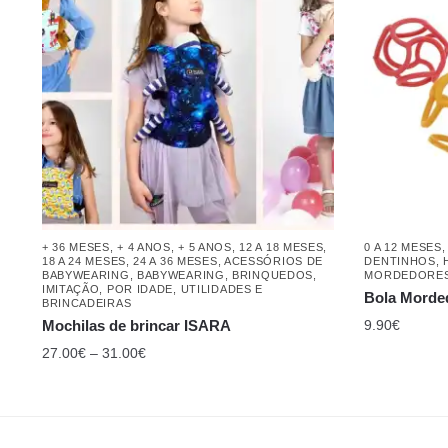
+ 36 MESES
,
+ 4 ANOS
,
+ 5 ANOS
,
12 A 18 MESES
,
0 A 12 MESES
18 A 24 MESES
,
24 A 36 MESES
,
ACESSÓRIOS DE
DENTINHOS
,
BABYWEARING
,
BABYWEARING
,
BRINQUEDOS
,
MORDEDORE
IMITAÇÃO
,
POR IDADE
,
UTILIDADES E
Bola Morded
BRINCADEIRAS
Mochilas de brincar ISARA
9.90
€
27.00
€
–
31.00
€