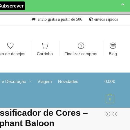
envio grátis a partir de 50€
envios rápidos
sta de desejos
Carrinho
Finalizar compras
Blog
s e Decoração
Viagem
Novidades
0.00
€
0
ssificador de Cores –
phant Baloon