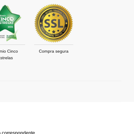
mio Cinco
Compra segura
strelas
o correspondente.