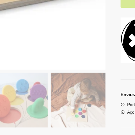
Envios
Port
Aço