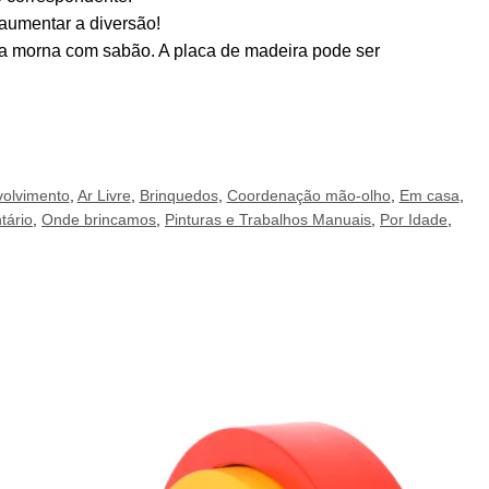
 aumentar a diversão!
ua morna com sabão. A placa de madeira pode ser
olvimento
,
Ar Livre
,
Brinquedos
,
Coordenação mão-olho
,
Em casa
,
tário
,
Onde brincamos
,
Pinturas e Trabalhos Manuais
,
Por Idade
,