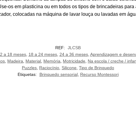
se-os em plasticina ou em todos os tipos de brincadeiras para
lizador, colocadas na máquina de lavar louça ou lavadas em ág
REF:
JLCSB
2 a 18 meses
,
18 a 24 meses
,
24 a 36 meses
,
Aprendizagem e desenv
tos
,
Madeira
,
Material
,
Memória
,
Motricidade
,
Na escola / creche / infan
Puzzles
,
Raciocínio
,
Silicone
,
Tipo de Brinquedo
Etiquetas:
Brinquedo sensorial
,
Recurso Montessori