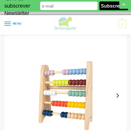
subscrever
Newsletter
MENU
0