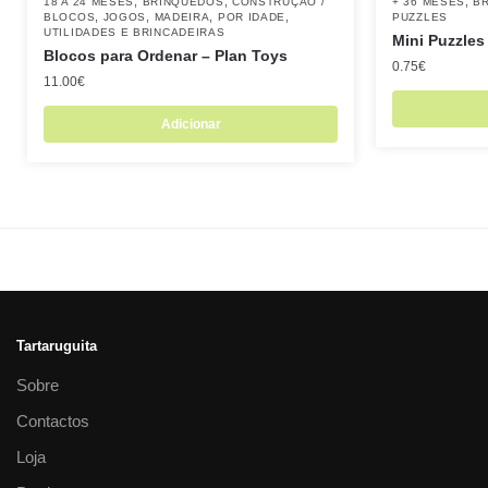
,
,
,
18 A 24 MESES
BRINQUEDOS
CONSTRUÇÃO /
+ 36 MESES
B
,
,
,
,
BLOCOS
JOGOS
MADEIRA
POR IDADE
PUZZLES
UTILIDADES E BRINCADEIRAS
Mini Puzzles
Blocos para Ordenar – Plan Toys
0.75
€
11.00
€
Adicionar
Tartaruguita
Sobre
Contactos
Loja