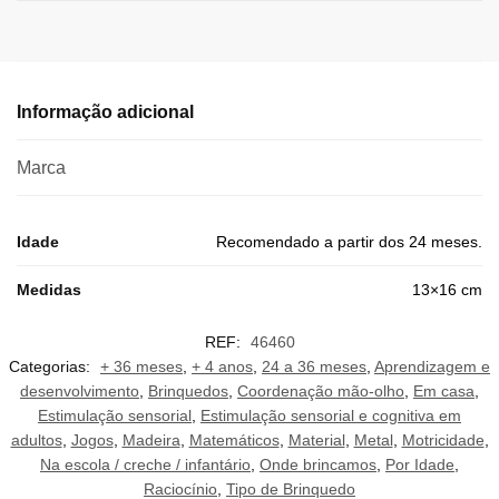
Informação adicional
Marca
Idade
Recomendado a partir dos 24 meses.
Medidas
13×16 cm
REF:
46460
Categorias:
+ 36 meses
,
+ 4 anos
,
24 a 36 meses
,
Aprendizagem e
desenvolvimento
,
Brinquedos
,
Coordenação mão-olho
,
Em casa
,
Estimulação sensorial
,
Estimulação sensorial e cognitiva em
adultos
,
Jogos
,
Madeira
,
Matemáticos
,
Material
,
Metal
,
Motricidade
,
Na escola / creche / infantário
,
Onde brincamos
,
Por Idade
,
Raciocínio
,
Tipo de Brinquedo