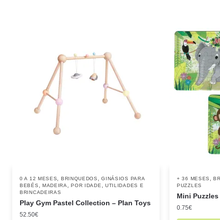
,
,
,
0 A 12 MESES
BRINQUEDOS
GINÁSIOS PARA
+ 36 MESES
B
,
,
,
BEBÉS
MADEIRA
POR IDADE
UTILIDADES E
PUZZLES
BRINCADEIRAS
Mini Puzzles
Play Gym Pastel Collection – Plan Toys
0.75
€
52.50
€