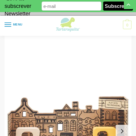
subscrever
Newsletter
MENU
0