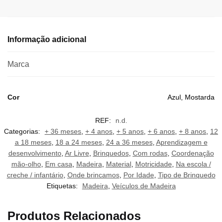
Informação adicional
Marca
Cor
Azul, Mostarda
REF:
n.d.
Categorias:
+ 36 meses
,
+ 4 anos
,
+ 5 anos
,
+ 6 anos
,
+ 8 anos
,
12
a 18 meses
,
18 a 24 meses
,
24 a 36 meses
,
Aprendizagem e
desenvolvimento
,
Ar Livre
,
Brinquedos
,
Com rodas
,
Coordenação
mão-olho
,
Em casa
,
Madeira
,
Material
,
Motricidade
,
Na escola /
creche / infantário
,
Onde brincamos
,
Por Idade
,
Tipo de Brinquedo
Etiquetas:
Madeira
,
Veículos de Madeira
Produtos Relacionados