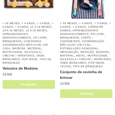
,
,
,
,
,
,
+ 36 MESES
+ 4 ANOS
+ 5 ANOS
+
+ 36 MESES
+ 4 ANOS
+ 5 ANOS
+
,
,
,
,
,
6 ANOS
+ 8 ANOS
12 A 18 MESES
6 ANOS
+ 8 ANOS
A BRINCAR
,
,
,
18 A 24 MESES
24 A 36 MESES
SOMOS
APRENDIZAGEM E
,
,
APRENDIZAGEM E
DESENVOLVIMENTO
AR LIVRE
,
,
,
DESENVOLVIMENTO
AR LIVRE
BRINQUEDOS
CHEFS /
,
,
,
BRINQUEDOS
COM RODAS
COZINHEIROS
COORDENAÇÃO
,
,
,
COORDENAÇÃO MÃO-OLHO
EM
MÃO-OLHO
EM CASA
,
,
,
,
CASA
MADEIRA
MATERIAL
ESTIMULAÇÃO SENSORIAL
,
,
,
,
MOTRICIDADE
NA ESCOLA /
IMAGINAÇÃO
IMITAÇÃO
MADEIRA
,
,
,
,
CRECHE / INFANTÁRIO
ONDE
MATERIAL
METAL
MOTRICIDADE
,
,
,
BRINCAMOS
POR IDADE
TIPO DE
NA ESCOLA / CRECHE / INFANTÁRIO
,
,
BRINQUEDO
ONDE BRINCAMOS
POR IDADE
,
TECIDO
TIPO DE BRINQUEDO
Veículos de Madeira
Conjunto de cozinha de
29.90
€
brincar
24.90
€
Ver opções
Adicionar