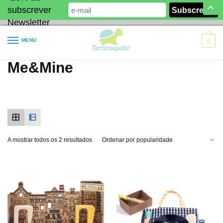
subscrever
Newsletter
MENU
0
Me&Mine
A mostrar todos os 2 resultados