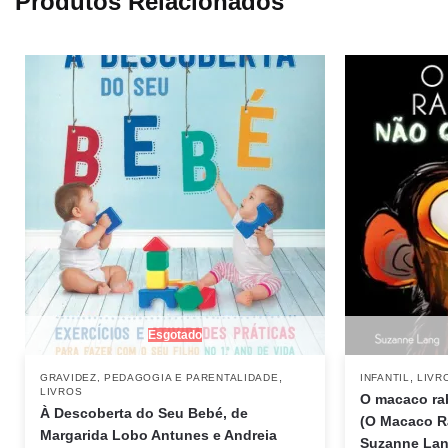
Produtos Relacionados
Esgotado
,
,
GRAVIDEZ, PEDAGOGIA E PARENTALIDADE
INFANTIL
LIVR
LIVROS
O macaco ra
À Descoberta do Seu Bebé, de
(O Macaco R
Margarida Lobo Antunes e Andreia
Suzanne La