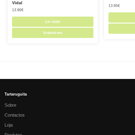
Vidal
13.95
€
13.90
€
Ler mais
Avisem-me
Tartaruguita
Sobre
Contactos
Loja
Produtos