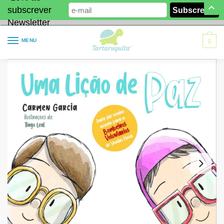
subscrever
Newsletter
MENU
0