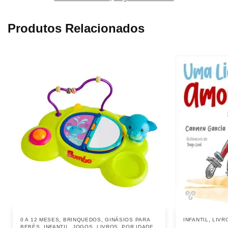
Produtos Relacionados
,
,
,
0 A 12 MESES
BRINQUEDOS
GINÁSIOS PARA
INFANTIL
LIVR
,
,
,
,
BEBÉS
INFANTIL
JOGOS
LIVROS
POR IDADE