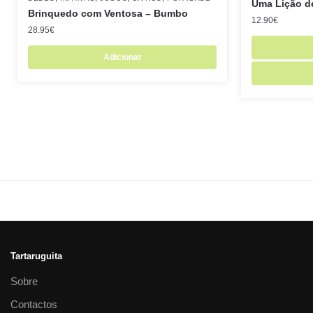
Uma Lição d
Brinquedo com Ventosa – Bumbo
12.90
€
28.95
€
Adicionar
Tartaruguita
Sobre
Contactos