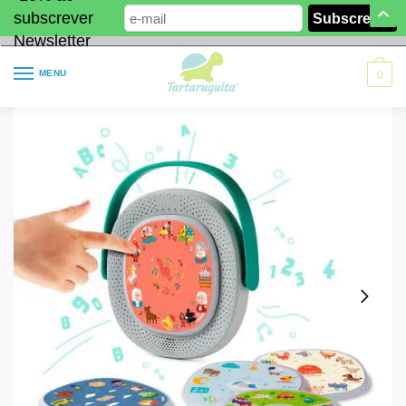
subscrever
Newsletter
MENU
0