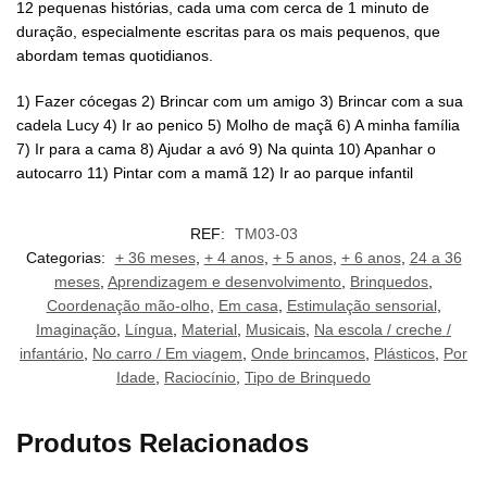
12 pequenas histórias, cada uma com cerca de 1 minuto de
duração, especialmente escritas para os mais pequenos, que
abordam temas quotidianos.
1) Fazer cócegas 2) Brincar com um amigo 3) Brincar com a sua
cadela Lucy 4) Ir ao penico 5) Molho de maçã 6) A minha família
7) Ir para a cama 8) Ajudar a avó 9) Na quinta 10) Apanhar o
autocarro 11) Pintar com a mamã 12) Ir ao parque infantil
REF:
TM03-03
Categorias:
+ 36 meses
,
+ 4 anos
,
+ 5 anos
,
+ 6 anos
,
24 a 36
meses
,
Aprendizagem e desenvolvimento
,
Brinquedos
,
Coordenação mão-olho
,
Em casa
,
Estimulação sensorial
,
Imaginação
,
Língua
,
Material
,
Musicais
,
Na escola / creche /
infantário
,
No carro / Em viagem
,
Onde brincamos
,
Plásticos
,
Por
Idade
,
Raciocínio
,
Tipo de Brinquedo
Produtos Relacionados