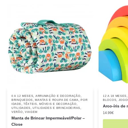
,
,
0 A 12 MESES
ARRUMAÇÃO E DECORAÇÃO
12 A 18 MESES
,
,
,
BRINQUEDOS
MANTAS E ROUPA DE CAMA
POR
BLOCOS
JOGO
,
,
IDADE
TÊXTEIS, MÓVEIS E DECORAÇÃO
Arco-íris de
,
,
UTILIDADES
UTILIDADES E BRINCADEIRAS
,
VERÃO
VIAGEM
14.99
€
Manta de Brincar Impermeável/Polar –
Close