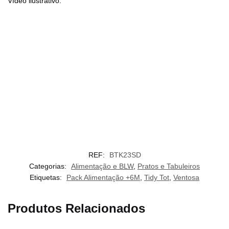
Vídeo ilustrativo:
REF:
BTK23SD
Categorias:
Alimentação e BLW
,
Pratos e Tabuleiros
Etiquetas:
Pack Alimentação +6M
,
Tidy Tot
,
Ventosa
Produtos Relacionados