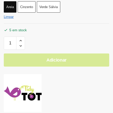
Areia
Cinzento
Verde Sálvia
Limpar
5 em stock
Adicionar