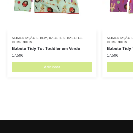
,
,
ALIMENTAÇÃO E BLW
BABETES
BABETES
ALIMENTAÇÃO 
COMPRIDOS
COMPRIDOS
Babete Tidy Tot Toddler em Verde
Babete Tidy
17.50
€
17.50
€
Adicionar