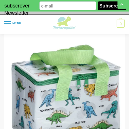
subscrever
Newsletter
MENU
0