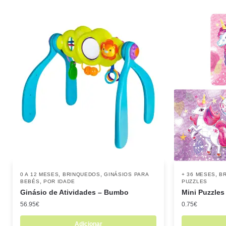
,
,
,
0 A 12 MESES
BRINQUEDOS
GINÁSIOS PARA
+ 36 MESES
B
,
BEBÉS
POR IDADE
PUZZLES
Ginásio de Atividades – Bumbo
Mini Puzzles
56.95
€
0.75
€
Adicionar