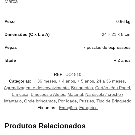
Marca
Peso
0.66 kg
Dimensões (C x L x A)
24 × 21 × 5 cm
Peças
7 puzzles de expressões
Idade
+ 2 anos
REF:
JO1810
Categorias:
+ 36 meses
,
+ 4 anos
,
+ 5 anos
,
24 a 36 meses
,
Aprendizagem e desenvolvimento
,
Brinquedos
,
Cartão e/ou Papel
,
Em casa
,
Emoções e Afetos
,
Material
,
Na escola / creche /
infantário
,
Onde brincamos
,
Por Idade
,
Puzzles
,
Tipo de Brinquedo
Etiquetas:
Emoções
,
Europrice
Produtos Relacionados