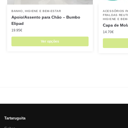
,
BANHO
HIGIENE E BEM-ESTAR
ACESSÓRIOS P
FRALDAS REUTI
Apoio/Assento para Chão – Bumbo
HIGIENE E BEM
Elipad
Capa de Mol
19.95
€
14.70
€
Ver opções
Tartaruguita