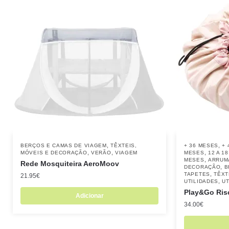
,
,
BERÇOS E CAMAS DE VIAGEM
TÊXTEIS,
+ 36 MESES
+ 
,
,
,
MÓVEIS E DECORAÇÃO
VERÃO
VIAGEM
MESES
12 A 1
,
MESES
ARRUM
Rede Mosquiteira AeroMoov
,
DECORAÇÃO
B
,
TAPETES
TÊXT
21.95
€
,
UTILIDADES
UT
Play&Go Ris
Adicionar
34.00
€