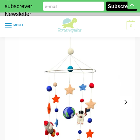
subscrever
Newsletter
MENU
0