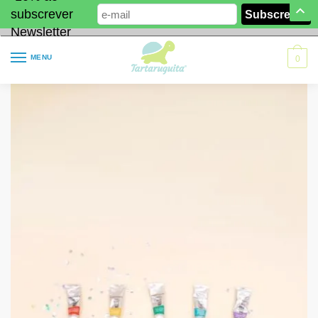
subscrever
Newsletter
MENU
0