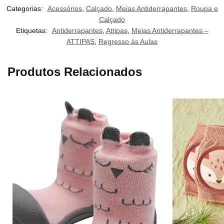
Categorias:
Acessórios
,
Calçado
,
Meias Antiderrapantes
,
Roupa e
Calçado
Etiquetas:
Antiderrapantes
,
Attipas
,
Meias Antiderrapantes –
ATTIPAS
,
Regresso às Aulas
Produtos Relacionados