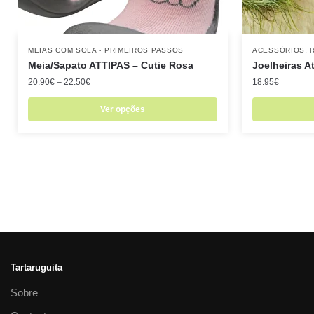
,
MEIAS COM SOLA - PRIMEIROS PASSOS
ACESSÓRIOS
Meia/Sapato ATTIPAS – Cutie Rosa
Joelheiras At
20.90
€
–
22.50
€
18.95
€
Ver opções
Tartaruguita
Sobre