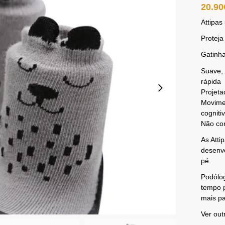
20.90
Attipas
Proteja
Gatinha
Suave, 
rápida
Projeta
Movimen
cogniti
Não con
As Atti
desenv
pé.
Podólo
tempo p
mais pa
Ver out