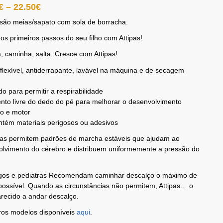
€
–
22.50
€
 são meias/sapato com sola de borracha.
 os primeiros passos do seu filho com Attipas!
, caminha, salta: Cresce com Attipas!
flexível, antiderrapante, lavável na máquina e de secagem
do para permitir a respirabilidade
to livre do dedo do pé para melhorar o desenvolvimento
vo e motor
tém materiais perigosos ou adesivos
pas permitem padrões de marcha estáveis ​​que ajudam ao
olvimento do cérebro e distribuem uniformemente a pressão do
gos e pediatras Recomendam caminhar descalço o máximo de
ossível. Quando as circunstâncias não permitem, Attipas… o
recido a andar descalço.
ros modelos disponíveis
aqui
.