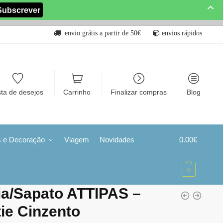
envio grátis a partir de 50€
envios rápidos
sta de desejos
Carrinho
Finalizar compras
Blog
s e Decoração
Viagem
Novidades
0.00
€
0
a/Sapato ATTIPAS –
ie Cinzento