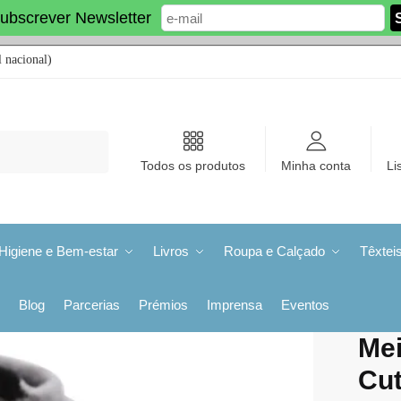
ubscrever Newsletter
 nacional)
Todos os produtos
Minha conta
Li
Higiene e Bem-estar
Livros
Roupa e Calçado
Têxtei
Blog
Parcerias
Prémios
Imprensa
Eventos
Mei
Cut