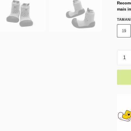
Recome
mais i
TAMAN
19