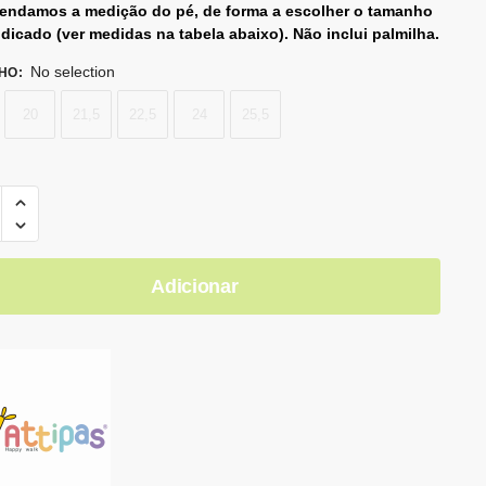
ndamos a medição do pé, de forma a escolher o tamanho
ndicado (ver medidas na tabela abaixo). Não inclui palmilha.
No selection
HO
:
20
21,5
22,5
24
25,5
Adicionar