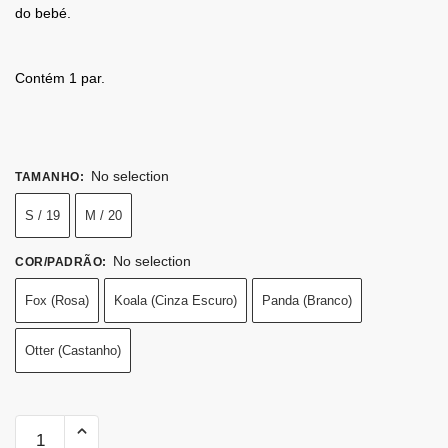
do bebé.
Contém 1 par.
No selection
TAMANHO
:
S / 19
M / 20
No selection
COR/PADRÃO
:
Fox (Rosa)
Koala (Cinza Escuro)
Panda (Branco)
Otter (Castanho)