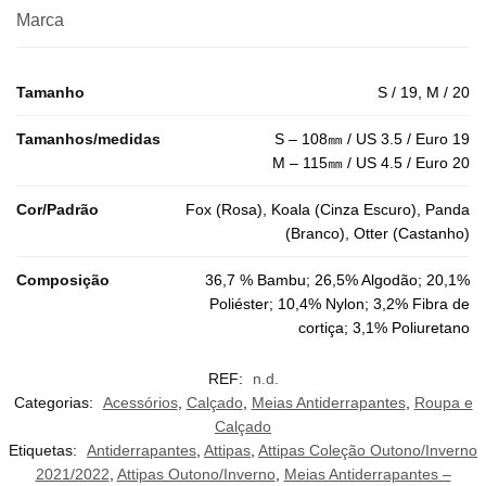
Marca
Tamanho
S / 19, M / 20
Tamanhos/medidas
S – 108㎜ / US 3.5 / Euro 19
M – 115㎜ / US 4.5 / Euro 20
Cor/Padrão
Fox (Rosa), Koala (Cinza Escuro), Panda
(Branco), Otter (Castanho)
Composição
36,7 % Bambu; 26,5% Algodão; 20,1%
Poliéster; 10,4% Nylon; 3,2% Fibra de
cortiça; 3,1% Poliuretano
REF:
n.d.
Categorias:
Acessórios
,
Calçado
,
Meias Antiderrapantes
,
Roupa e
Calçado
Etiquetas:
Antiderrapantes
,
Attipas
,
Attipas Coleção Outono/Inverno
2021/2022
,
Attipas Outono/Inverno
,
Meias Antiderrapantes –