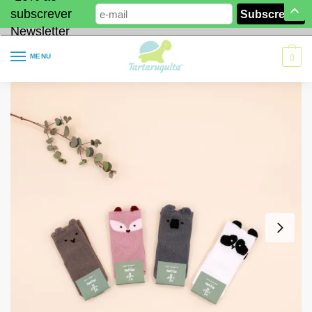
subscrever
Newsletter
MENU
0