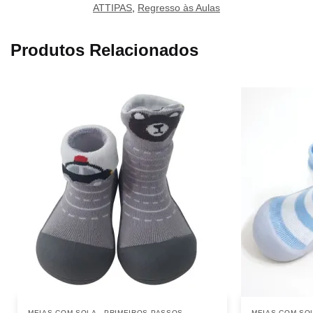
ATTIPAS
,
Regresso às Aulas
Produtos Relacionados
MEIAS COM SOLA - PRIMEIROS PASSOS
MEIAS COM SOL