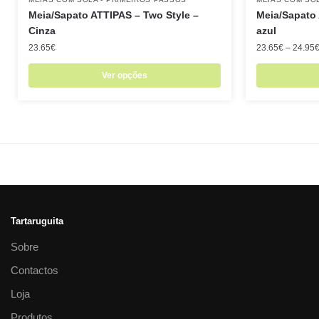
Meia/Sapato ATTIPAS – Two Style –
Meia/Sapato 
Cinza
azul
23.65
€
23.65
€
–
24.95
Ver opções
Tartaruguita
Sobre
Contactos
Loja
Produtos