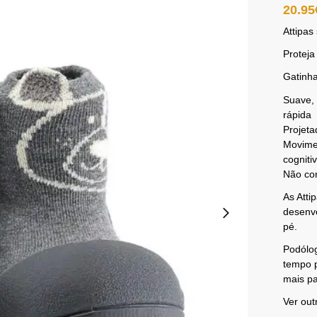
20.95
Attipas
Proteja
Gatinha
Suave, 
rápida
Projeta
Movimen
cogniti
Não con
As Atti
desenv
pé.
Podólo
tempo p
mais pa
Ver out