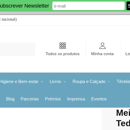
ubscrever Newsletter
 nacional)
Todos os produtos
Minha conta
Li
Higiene e Bem-estar
Livros
Roupa e Calçado
Têxtei
Blog
Parcerias
Prémios
Imprensa
Eventos
Mei
Te