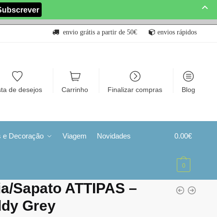
envio grátis a partir de 50€
envios rápidos
sta de desejos
Carrinho
Finalizar compras
Blog
s e Decoração
Viagem
Novidades
0.00
€
0
a/Sapato ATTIPAS –
ddy Grey