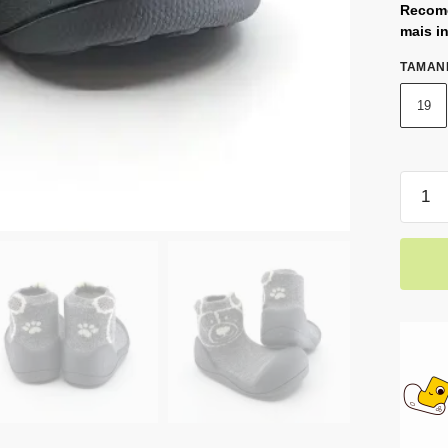
Recome
mais i
TAMAN
19