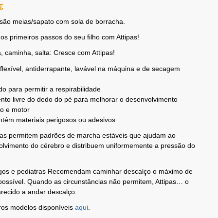
€
 são meias/sapato com sola de borracha.
 os primeiros passos do seu filho com Attipas!
, caminha, salta: Cresce com Attipas!
flexível, antiderrapante, lavável na máquina e de secagem
do para permitir a respirabilidade
to livre do dedo do pé para melhorar o desenvolvimento
vo e motor
tém materiais perigosos ou adesivos
pas permitem padrões de marcha estáveis ​​que ajudam ao
olvimento do cérebro e distribuem uniformemente a pressão do
gos e pediatras Recomendam caminhar descalço o máximo de
ossível. Quando as circunstâncias não permitem, Attipas… o
recido a andar descalço.
ros modelos disponíveis
aqui
.