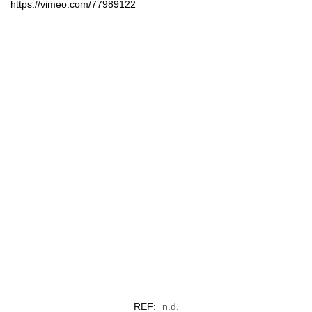
https://vimeo.com/77989122
REF:
n.d.