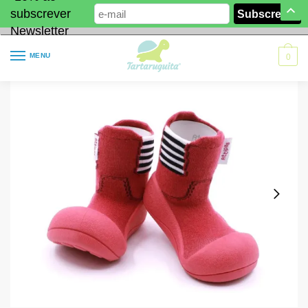
subscrever
Newsletter
MENU
0