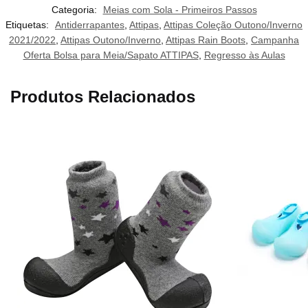
Categoria:
Meias com Sola - Primeiros Passos
Etiquetas:
Antiderrapantes
,
Attipas
,
Attipas Coleção Outono/Inverno
2021/2022
,
Attipas Outono/Inverno
,
Attipas Rain Boots
,
Campanha
Oferta Bolsa para Meia/Sapato ATTIPAS
,
Regresso às Aulas
Produtos Relacionados