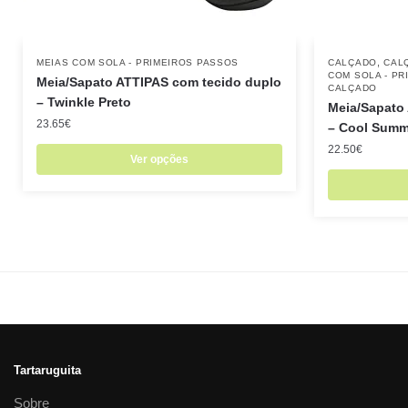
,
MEIAS COM SOLA - PRIMEIROS PASSOS
CALÇADO
CAL
COM SOLA - P
Meia/Sapato ATTIPAS com tecido duplo
CALÇADO
– Twinkle Preto
Meia/Sapato
23.65
€
– Cool Summ
22.50
€
Ver opções
Tartaruguita
Sobre