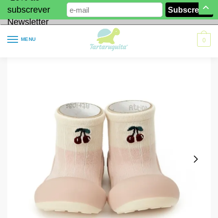
subscrever
Newsletter
MENU
0