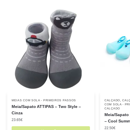
,
MEIAS COM SOLA - PRIMEIROS PASSOS
CALÇADO
CAL
COM SOLA - P
Meia/Sapato ATTIPAS – Two Style –
CALÇADO
Cinza
Meia/Sapato
23.65
€
– Cool Summ
22.50
€