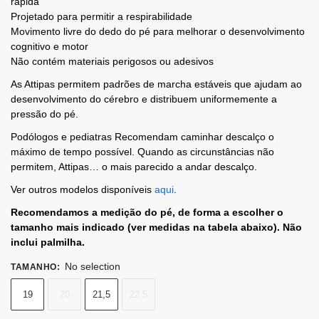
rápida
Projetado para permitir a respirabilidade
Movimento livre do dedo do pé para melhorar o desenvolvimento
cognitivo e motor
Não contém materiais perigosos ou adesivos
As Attipas permitem padrões de marcha estáveis ​​que ajudam ao
desenvolvimento do cérebro e distribuem uniformemente a
pressão do pé.
Podólogos e pediatras Recomendam caminhar descalço o
máximo de tempo possível. Quando as circunstâncias não
permitem, Attipas… o mais parecido a andar descalço.
Ver outros modelos disponíveis
aqui
.
Recomendamos a medição do pé, de forma a escolher o
tamanho mais indicado (ver medidas na tabela abaixo). Não
inclui palmilha.
No selection
TAMANHO
:
19
20
21,5
22,5