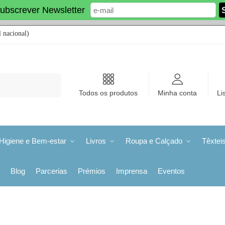
ubscrever Newsletter
 nacional)
Todos os produtos
Minha conta
Li
Higiene e Bem-estar
Livros
Roupa e Calçado
Têxtei
Blog
Parcerias
Prémios
Imprensa
Eventos