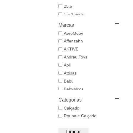
25,5
1 a 3 anos
19-20
Marcas
21
AeroMoov
21,5-22,5
Affenzahn
22
AKTIVE
23
Andreu Toys
23/24
Apli
24-25,5
Attipas
25
Babu
26/27
BabyMocs
28
Babywoods
Categorias
29/30
BACIUZZI
Calçado
3 a 6 anos
Baghera
Roupa e Calçado
31
Bambo Nature
32/33
BAZAR BIZAR
Limpar