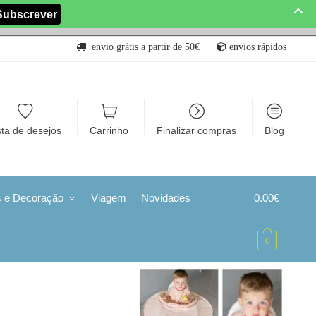
envio grátis a partir de 50€
envios rápidos
sta de desejos
Carrinho
Finalizar compras
Blog
s e Decoração
Viagem
Novidades
0.00
€
0