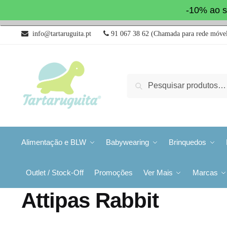
-10% ao s
info@tartaruguita.pt
91 067 38 62 (Chamada para rede móvel
Pesquisa
Alimentação e BLW
Babywearing
Brinquedos
Outlet / Stock-Off
Promoções
Ver Mais
Marcas
Attipas Rabbit