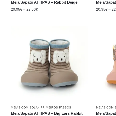
Meia/Sapato ATTIPAS – Rabbit Beige
Meia/Sapat
20.95
€
–
22.50
€
20.95
€
–
22
MEIAS COM SOLA - PRIMEIROS PASSOS
MEIAS COM 
Meia/Sapato ATTIPAS – Big Ears Rabbit
Meia/Sapat