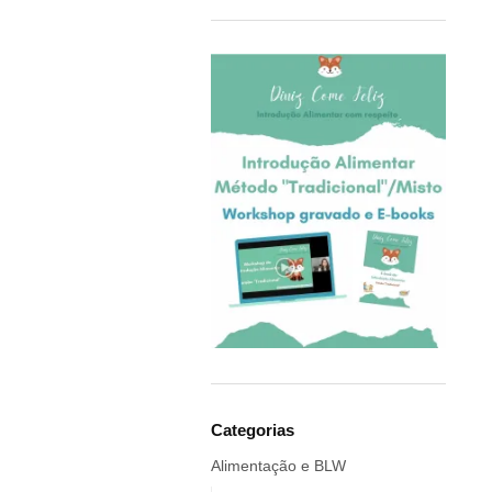
COQ6GRUE
Cra-Z-Art
Crealign
Cubbies
Delphin
Delta Children
Doddl
DoddleBags
Doidy Cup®
EBULOBO
ECO Brotbox
eco rascals
Educa
Ego Editora
Categorias
Eigenart
Alimentação e BLW
El Saquitos de la Salud