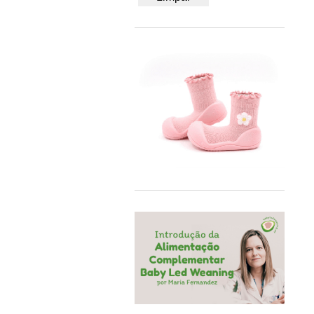
50/56
BB&Co
62/68
Bblüv
74/80
Beach & Bandits
86/92
Beyona
A4
BiOBUDDi
Bobbi Ravioli
Bodywear Beeren
BOHOPANNA
Booksmile
BS Toys
Bumbo
BundleBean
Carl Oscar®
Cayro
Chilly's
Close Parent
Colorino