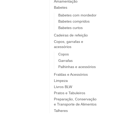
Elobra KIDS
Amamentação
Babetes
Endro
Europrice
Babetes com mordedor
Babetes compridos
Everyday Baby
Babetes curtos
ezpz
Cadeiras de refeição
Fidella
Copos, garrafas e
FIIL
acessórios
FOOOTY
Copos
FRESK
Garrafas
FÜRNIS
Palhinhas e acessórios
Giotto / Giotto be-bè
Fraldas e Acessórios
Gloop
Limpeza
Goula
Livros BLW
Grabease
Pratos e Tabuleiros
grums
Preparação, Conservação
e Transporte de Alimentos
Haakaa
Talheres
HappyBear Diapers