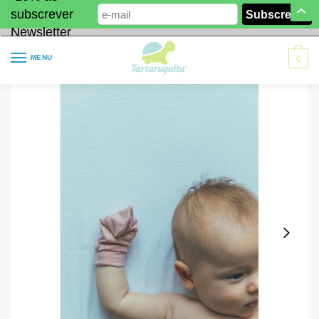
subscrever
Newsletter
MENU
0