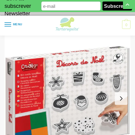
subscrever
Newsletter
MENU
0