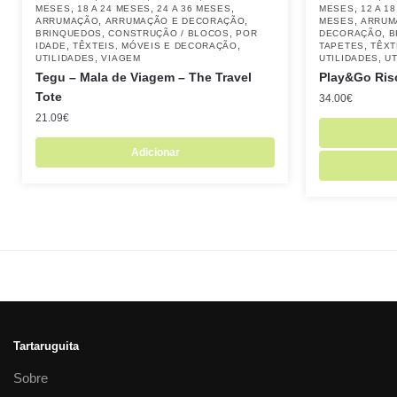
,
,
,
,
MESES
18 A 24 MESES
24 A 36 MESES
MESES
12 A 1
,
,
,
ARRUMAÇÃO
ARRUMAÇÃO E DECORAÇÃO
MESES
ARRUM
,
,
,
BRINQUEDOS
CONSTRUÇÃO / BLOCOS
POR
DECORAÇÃO
B
,
,
,
IDADE
TÊXTEIS, MÓVEIS E DECORAÇÃO
TAPETES
TÊXT
,
,
UTILIDADES
VIAGEM
UTILIDADES
UT
Tegu – Mala de Viagem – The Travel
Play&Go Ris
Tote
34.00
€
21.09
€
Adicionar
Tartaruguita
Sobre