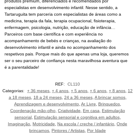
produtos premium, diferenciados e recomendados por
especialistas em desenvolvimento infantil. Nesse sentido, a
Tartaruguita tem parceria com especialistas de áreas como a
medicina, terapia da fala, terapia ocupacional, fisioterapia,
enfermagem, psicologia, nutrição, educação de infância…
Parceiros com base científica e com experiência no
acompanhamento de bebés e crianças, na avaliação do
desenvolvimento infantil e ainda no acompanhamento dos
respetivos pais. Porque mais do que apenas uma loja, queremos
ser o seu parceiro de confiança nesta maravilhosa aventura que
é a parentalidade!
REF:
CL110
Categorias:
+ 36 meses
,
+ 4 anos
,
+ 5 anos
,
+ 6 anos
,
+ 8 anos
,
12
a 18 meses
,
18 a 24 meses
,
24 a 36 meses
,
A brincar somos
,
Aprendizagem e desenvolvimento
,
Ar Livre
,
Brinquedos
,
Coordenação mão-olho
,
Criatividade
,
Em casa
,
Estimulação
sensorial
,
Estimulação sensorial e cognitiva em adultos
,
Imaginação
,
Motricidade
,
Na escola / creche / infantário
,
Onde
brincamos
,
Pintores / Artistas
,
Por Idade