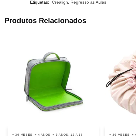
Etiquetas:
Créalign
,
Regresso às Aulas
Produtos Relacionados
,
,
,
,
+ 36 MESES
+ 4 ANOS
+ 5 ANOS
12 A 18
+ 36 MESES
+ 