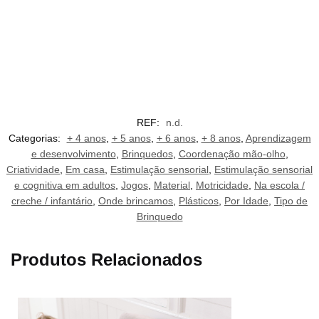
REF:
n.d.
Categorias:
+ 4 anos
,
+ 5 anos
,
+ 6 anos
,
+ 8 anos
,
Aprendizagem
e desenvolvimento
,
Brinquedos
,
Coordenação mão-olho
,
Criatividade
,
Em casa
,
Estimulação sensorial
,
Estimulação sensorial
e cognitiva em adultos
,
Jogos
,
Material
,
Motricidade
,
Na escola /
creche / infantário
,
Onde brincamos
,
Plásticos
,
Por Idade
,
Tipo de
Brinquedo
Produtos Relacionados