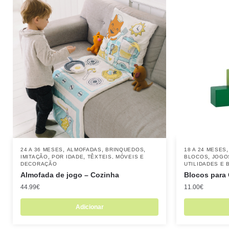
,
,
,
24 A 36 MESES
ALMOFADAS
BRINQUEDOS
18 A 24 MESES
,
,
,
IMITAÇÃO
POR IDADE
TÊXTEIS, MÓVEIS E
BLOCOS
JOGO
DECORAÇÃO
UTILIDADES E 
Almofada de jogo – Cozinha
Blocos para 
44.99
€
11.00
€
Adicionar