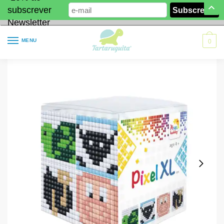
subscrever
Newsletter
MENU
0