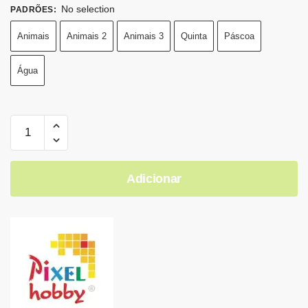
No selection
PADRÕES
:
Animais
Animais 2
Animais 3
Quinta
Páscoa
Água
Adicionar