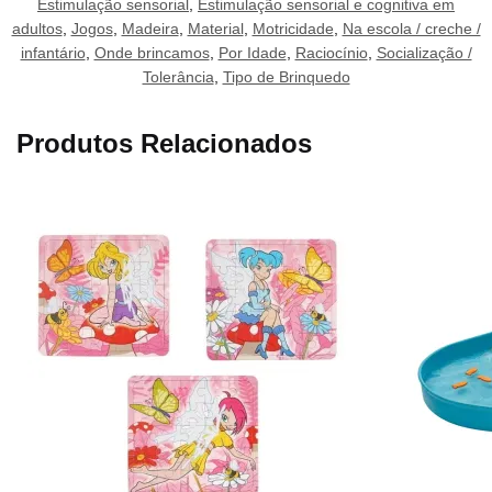
Estimulação sensorial
,
Estimulação sensorial e cognitiva em
adultos
,
Jogos
,
Madeira
,
Material
,
Motricidade
,
Na escola / creche /
infantário
,
Onde brincamos
,
Por Idade
,
Raciocínio
,
Socialização /
Tolerância
,
Tipo de Brinquedo
Produtos Relacionados