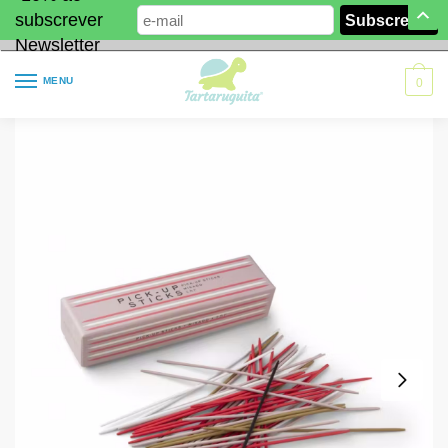
subscrever
Newsletter
MENU
0