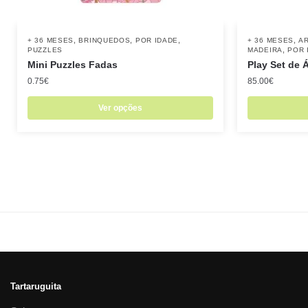
,
,
,
,
+ 36 MESES
BRINQUEDOS
POR IDADE
+ 36 MESES
AR
,
PUZZLES
MADEIRA
POR 
Mini Puzzles Fadas
Play Set de 
0.75
€
85.00
€
Ver opções
Tartaruguita