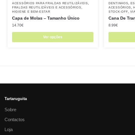
,
,
ACESSÓRIOS PARA FRALDAS REUTILIZÁVEIS
DENTINHOS
ES
,
,
FRALDAS REUTILIZÁVEIS E ACESSÓRIOS
ACESSÓRIOS
,
HIGIENE E BEM-ESTAR
STOCK-OFF
VI
Capa de Molas – Tamanho Único
Cana De Tra
14.70
€
8.99
€
Ver opções
Tartaruguita
Sobre
Contactos
Loja