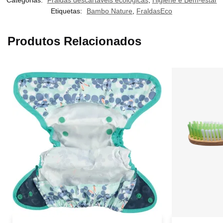
Categorias:
Fraldas descartáveis ecológicas
,
Higiene e Bem-estar
Etiquetas:
Bambo Nature
,
FraldasEco
Produtos Relacionados