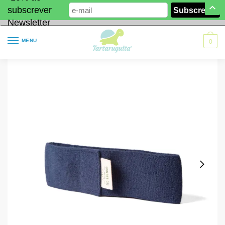
subscrever
Newsletter
MENU
0