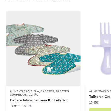
,
,
ALIMENTAÇÃO E BLW
BABETES
BABETES
ALIMENTAÇÃO 
,
COMPRIDOS
VERÃO
Talheres Gra
Babete Adicional para Kit Tidy Tot
15.95
€
14.95
€
–
25.95
€