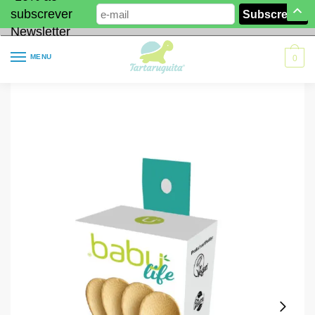
subscrever
Newsletter
MENU
0