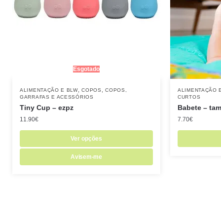
Esgotado
,
,
ALIMENTAÇÃO E BLW
COPOS
COPOS,
ALIMENTAÇÃO 
GARRAFAS E ACESSÓRIOS
CURTOS
Tiny Cup – ezpz
Babete – ta
11.90
€
7.70
€
Ver opções
Avisem-me