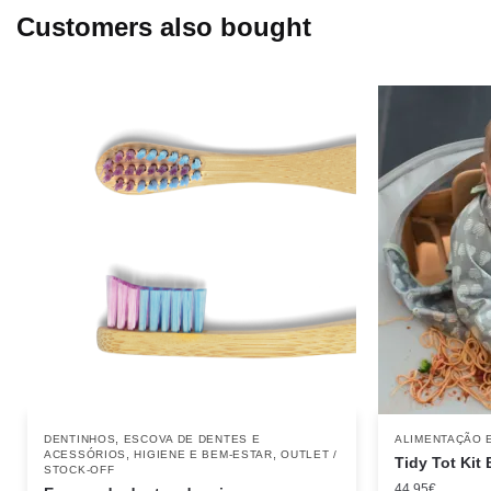
Customers also bought
,
DENTINHOS
ESCOVA DE DENTES E
ALIMENTAÇÃO 
,
,
ACESSÓRIOS
HIGIENE E BEM-ESTAR
OUTLET /
Tidy Tot Kit
STOCK-OFF
44.95
€