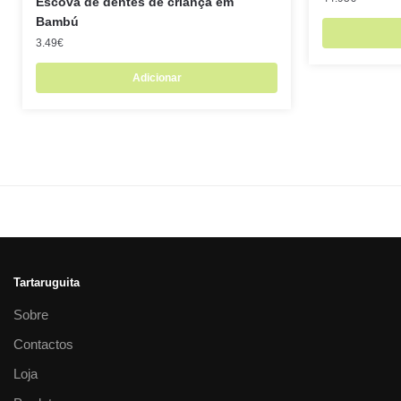
Escova de dentes de criança em
Bambú
3.49
€
Adicionar
Tartaruguita
Sobre
Contactos
Loja