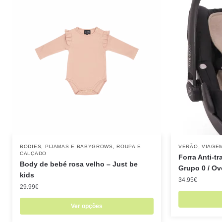
,
,
BODIES, PIJAMAS E BABYGROWS
ROUPA E
VERÃO
VIAGE
CALÇADO
Forra Anti-t
Body de bebé rosa velho – Just be
Grupo 0 / Ov
kids
34.95
€
29.99
€
Ver opções