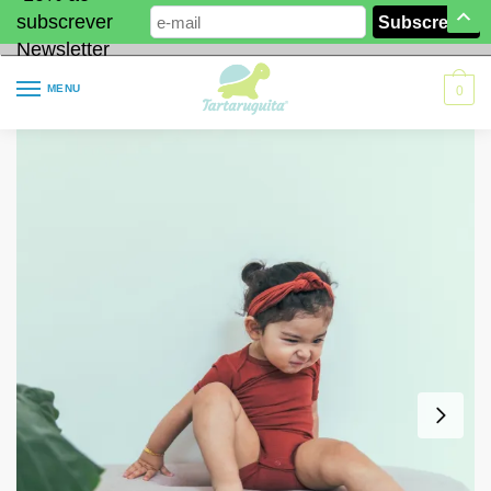
subscrever
Newsletter
MENU
0