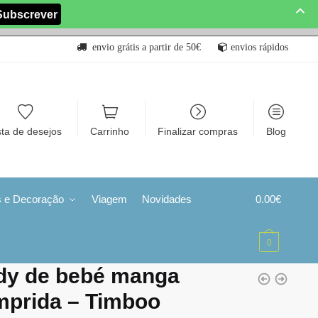
envio grátis a partir de 50€
envios rápidos
sta de desejos
Carrinho
Finalizar compras
Blog
s e Decoração
Viagem
Novidades
0.00
€
0
dy de bebé manga
mprida – Timboo