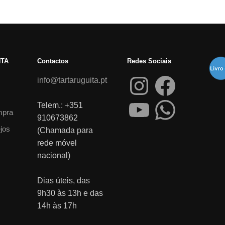
NTA
Contactos
Redes Sociais
info@tartaruguita.pt
Telem.: +351
mpra
910673862
ejos
(Chamada para
rede móvel
nacional)
Dias úteis, das
9h30 às 13h e das
14h às 17h