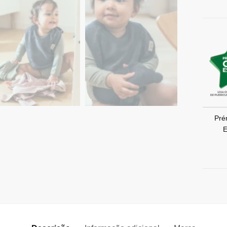
Pré
E