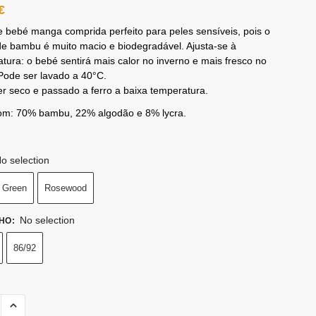
€
 bebé manga comprida perfeito para peles sensíveis, pois o
de bambu é muito macio e biodegradável. Ajusta-se à
tura: o bebé sentirá mais calor no inverno e mais fresco no
Pode ser lavado a 40°C.
r seco e passado a ferro a baixa temperatura.
com: 70% bambu, 22% algodão e 8% lycra.
o selection
 Green
Rosewood
No selection
HO
:
86/92