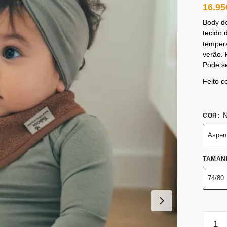
16.95
Body de
tecido 
tempera
verão. 
Pode se
Feito 
N
COR
:
Aspen
TAMAN
74/80