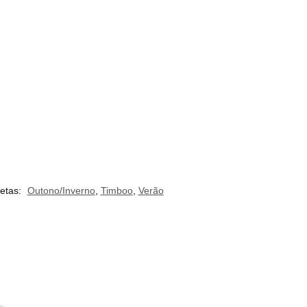
uetas:
Outono/Inverno
,
Timboo
,
Verão