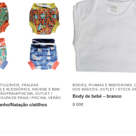
TILIZÁVEIS
,
FRALDAS
BODIES, PIJAMAS E BABYGROWS
,
IS E ACESSÓRIOS
,
HIGIENE E BEM-
DOS BÁSICOS
,
OUTLET / STOCK-O
ÃO/PRAIA/PISCINA
,
OUTLET /
Body de bebé – branco
ROUPA DE PRAIA / PISCINA
,
VERÃO
anho/Natação c/atilhos
8.00
€