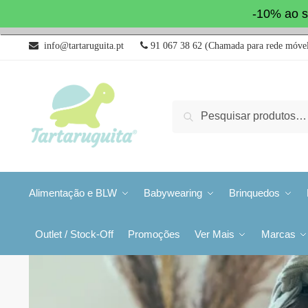
-10% ao s
info@tartaruguita.pt
91 067 38 62 (Chamada para rede móvel
Pesquisa
Alimentação e BLW
Babywearing
Brinquedos
Outlet / Stock-Off
Promoções
Ver Mais
Marcas