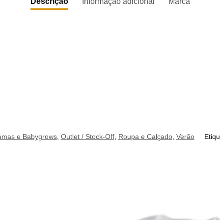
Descrição
Informação adicional
Marca
jamas e Babygrows
,
Outlet / Stock-Off
,
Roupa e Calçado
,
Verão
Etiq