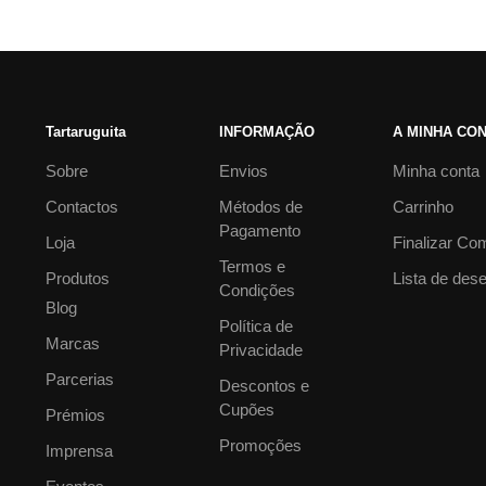
Tartaruguita
INFORMAÇÃO
A MINHA CO
Sobre
Envios
Minha conta
Contactos
Métodos de
Carrinho
Pagamento
Loja
Finalizar Co
Termos e
Produtos
Lista de des
Condições
Blog
Política de
Marcas
Privacidade
Parcerias
Descontos e
Cupões
Prémios
Promoções
Imprensa