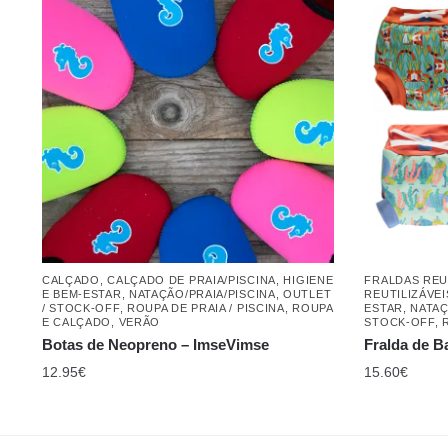
CALÇADO
,
CALÇADO DE PRAIA/PISCINA
,
HIGIENE
FRALDAS REU
E BEM-ESTAR
,
NATAÇÃO/PRAIA/PISCINA
,
OUTLET
REUTILIZÁVE
/ STOCK-OFF
,
ROUPA DE PRAIA / PISCINA
,
ROUPA
ESTAR
,
NATAÇ
E CALÇADO
,
VERÃO
STOCK-OFF
,
Botas de Neopreno – ​​ImseVimse
Fralda de B
12.95
€
15.60
€