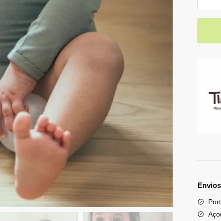
Envios
Port
Aço