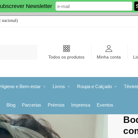
ubscrever Newsletter
 nacional)
Todos os produtos
Minha conta
Li
Higiene e Bem-estar
Livros
Roupa e Calçado
Têxtei
Blog
Parcerias
Prémios
Imprensa
Eventos
Bo
co