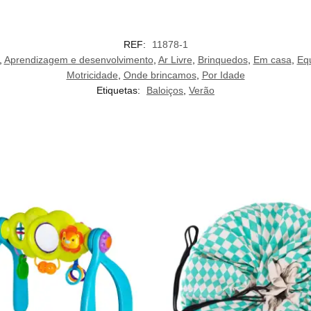
REF:
11878-1
,
Aprendizagem e desenvolvimento
,
Ar Livre
,
Brinquedos
,
Em casa
,
Equ
Motricidade
,
Onde brincamos
,
Por Idade
Etiquetas:
Baloiços
,
Verão