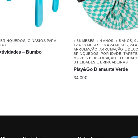
,
BRINQUEDOS
,
GINÁSIOS PARA
+ 36 MESES
,
+ 4 ANOS
,
+ 5 ANOS
,
0
DADE
12 A 18 MESES
,
18 A 24 MESES
,
24 A
ARRUMAÇÃO
,
ARRUMAÇÃO E DEC
Atividades – Bumbo
BRINQUEDOS
,
POR IDADE
,
TAPETE
MÓVEIS E DECORAÇÃO
,
UTILIDAD
UTILIDADES E BRINCADEIRAS
Play&Go Diamante Verde
34.00
€