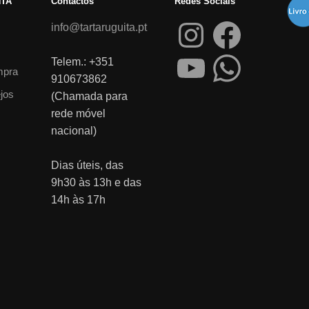
NTA
Contactos
Redes Sociais
info@tartaruguita.pt
Telem.: +351
mpra
910673862
ejos
(Chamada para
rede móvel
nacional)
Dias úteis, das
9h30 às 13h e das
14h às 17h