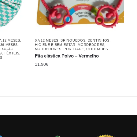
 A 12 MESES
,
0 A 12 MESES
,
BRINQUEDOS
,
DENTINHOS
,
 36 MESES
,
HIGIENE E BEM-ESTAR
,
MORDEDORES
,
ORAÇÃO
,
MORDEDORES
,
POR IDADE
,
UTILIDADES
S
,
TÊXTEIS,
Fita elástica Polvo – Vermelho
ES
,
11.90
€