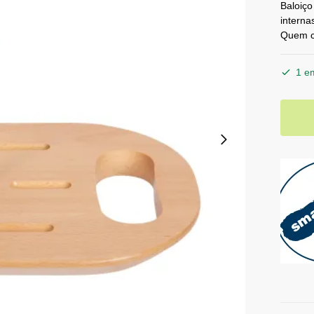
Baloiço
interna
Quem c
1 e