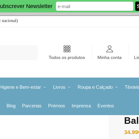
ubscrever Newsletter
 nacional)
Todos os produtos
Minha conta
Li
Higiene e Bem-estar
Livros
Roupa e Calçado
Têxtei
Blog
Parcerias
Prémios
Imprensa
Eventos
Bal
34.99