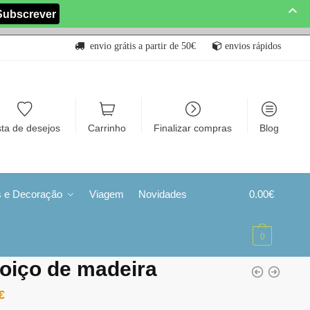
envio grátis a partir de 50€
envios rápidos
sta de desejos
Carrinho
Finalizar compras
Blog
s e Decoração
Viagem
Novidades
0.00
€
0
oiço de madeira
€