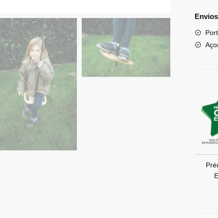
Envios
Port
Aço
Pré
E