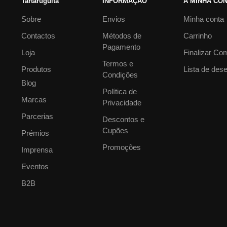
Tartaruguita
INFORMAÇÃO
A MINHA CO
Sobre
Envios
Minha conta
Contactos
Métodos de
Carrinho
Pagamento
Loja
Finalizar Co
Termos e
Produtos
Lista de des
Condições
Blog
Política de
Marcas
Privacidade
Parcerias
Descontos e
Cupões
Prémios
Promoções
Imprensa
Eventos
B2B