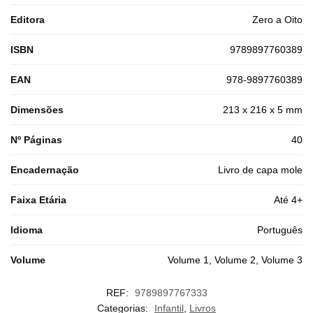
Editora
Zero a Oito
ISBN
9789897760389
EAN
978-9897760389
Dimensões
213 x 216 x 5 mm
Nº Páginas
40
Encadernação
Livro de capa mole
Faixa Etária
Até 4+
Idioma
Português
Volume
Volume 1, Volume 2, Volume 3
REF:
9789897767333
Categorias:
Infantil
,
Livros