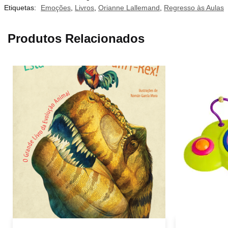
Etiquetas:
Emoções
,
Livros
,
Orianne Lallemand
,
Regresso às Aulas
Produtos Relacionados