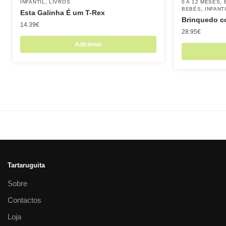
,
,
INFANTIL
LIVROS
0 A 12 MESES
,
BEBÉS
INFANT
Esta Galinha É um T-Rex
Brinquedo c
14.39
€
28.95
€
Adicionar
Tartaruguita
Sobre
Contactos
Loja