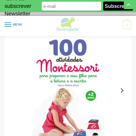
subscrever
Newsletter
MENU
0