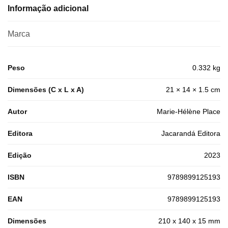
Informação adicional
Marca
Peso
0.332 kg
Dimensões (C x L x A)
21 × 14 × 1.5 cm
Autor
Marie-Hélène Place
Editora
Jacarandá Editora
Edição
2023
ISBN
9789899125193
EAN
9789899125193
Dimensões
210 x 140 x 15 mm