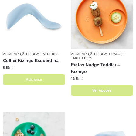
,
,
ALIMENTAÇÃO E BLW
TALHERES
ALIMENTAÇÃO E BLW
PRATOS E
TABULEIROS
Colher Kizingo Esquerdina
Pratos Nudge Toddler –
9.95
€
Kizingo
15.95
€
Adicionar
Ver opções