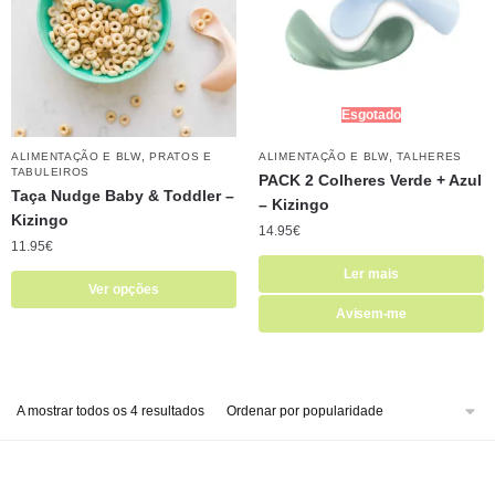
Esgotado
,
,
ALIMENTAÇÃO E BLW
PRATOS E
ALIMENTAÇÃO E BLW
TALHERES
TABULEIROS
PACK 2 Colheres Verde + Azul
Taça Nudge Baby & Toddler –
– Kizingo
Kizingo
14.95
€
11.95
€
Ler mais
Ver opções
Avisem-me
A mostrar todos os 4 resultados