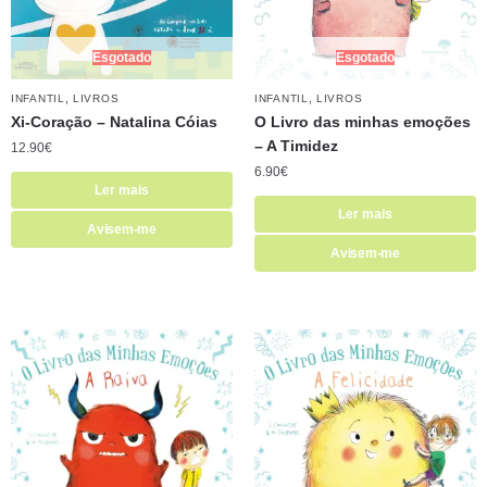
Esgotado
Esgotado
,
,
INFANTIL
LIVROS
INFANTIL
LIVROS
Xi-Coração – Natalina Cóias
O Livro das minhas emoções
– A Timidez
12.90
€
6.90
€
Ler mais
Ler mais
Avisem-me
Avisem-me