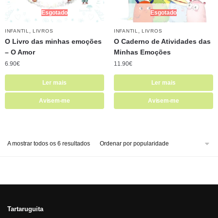
Esgotado
Esgotado
,
,
INFANTIL
LIVROS
INFANTIL
LIVROS
O Livro das minhas emoções
O Caderno de Atividades das
– O Amor
Minhas Emoções
6.90
€
11.90
€
Ler mais
Ler mais
Avisem-me
Avisem-me
A mostrar todos os 6 resultados
Tartaruguita