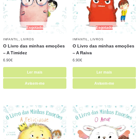
Esgotado
Esgotado
,
,
INFANTIL
LIVROS
INFANTIL
LIVROS
O Livro das minhas emoções
O Livro das minhas emoções
– A Timidez
– A Raiva
6.90
€
6.90
€
Ler mais
Ler mais
Avisem-me
Avisem-me