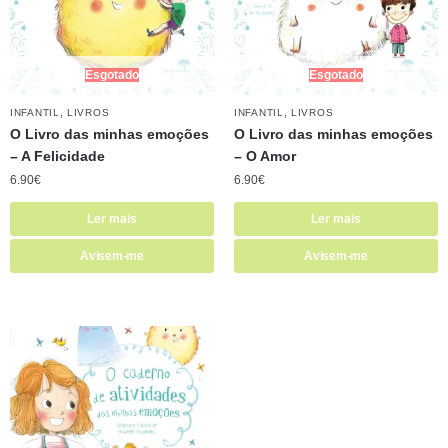
Esgotado
Esgotado
,
,
INFANTIL
LIVROS
INFANTIL
LIVROS
O Livro das minhas emoções
O Livro das minhas emoções
– A Felicidade
– O Amor
6.90
€
6.90
€
Ler mais
Ler mais
Avisem-me
Avisem-me