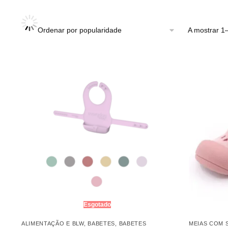
A mostrar 1–18 d
Esgotado
ALIMENTAÇÃO E BLW
,
BABETES
,
BABETES
MEIAS COM 
CURTOS
Meia/Sapa
Babete de silicone – Everyday Baby
20.90
€
–
22