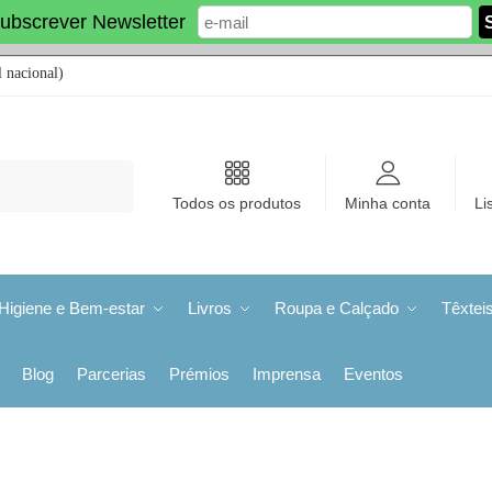
ubscrever Newsletter
 nacional)
Todos os produtos
Minha conta
Li
Higiene e Bem-estar
Livros
Roupa e Calçado
Têxtei
Blog
Parcerias
Prémios
Imprensa
Eventos