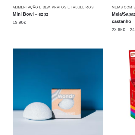
castanho
19.90
€
23.65
€
–
24
CUIDADOS PESSOAIS
,
HIGIENE E BEM-ESTAR
,
+ 4 ANOS
,
+ 
OUTLET / STOCK-OFF
BRINCAR S