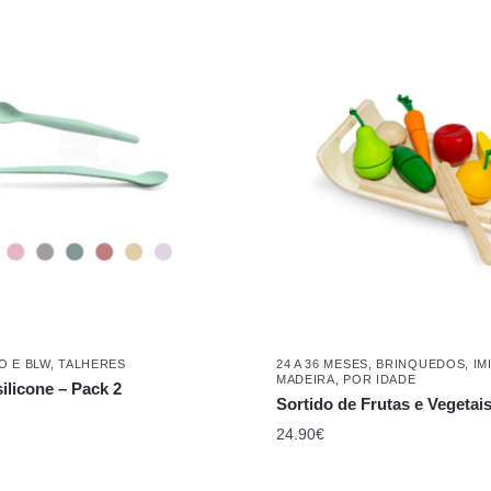
O E BLW
,
TALHERES
24 A 36 MESES
,
BRINQUEDOS
,
IM
MADEIRA
,
POR IDADE
ilicone – Pack 2
Sortido de Frutas e Vegetai
24.90
€