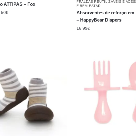
– HappyBear Diapers
16.99
€
SOLA - PRIMEIROS PASSOS
ALIMENTAÇÃO E BLW
,
TALHERES
o ATTIPAS – Natural herb –
Talheres Grabease – Rosa C