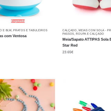
Esgotado
O E BLW
,
PRATOS E TABULEIROS
CALÇADO
,
MEIAS COM SOLA - P
PASSOS
,
ROUPA E CALÇADO
as com Ventosa
Meia/Sapato ATTIPAS Sola 
Star Red
23.65
€