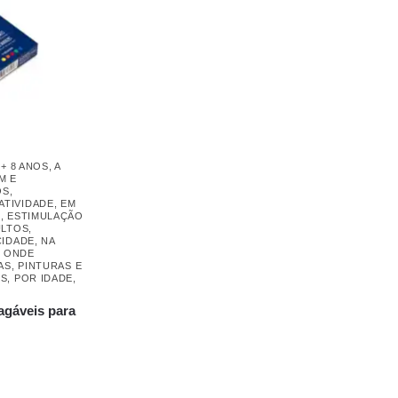
,
+ 8 ANOS
,
A
M E
OS
,
ATIVIDADE
,
EM
L
,
ESTIMULAÇÃO
ULTOS
,
CIDADE
,
NA
,
ONDE
AS
,
PINTURAS E
OS
,
POR IDADE
,
áveis ​​para