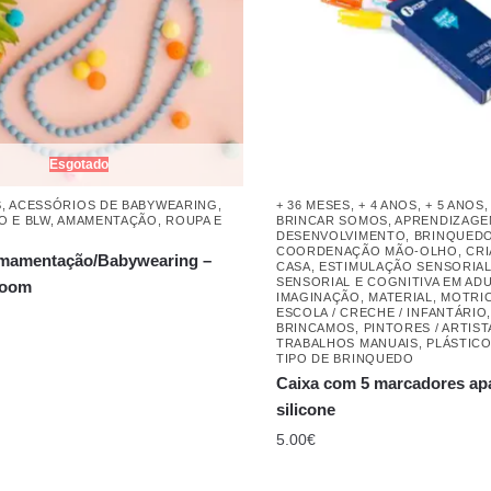
Esgotado
S
,
ACESSÓRIOS DE BABYWEARING
,
+ 36 MESES
,
+ 4 ANOS
,
+ 5 ANOS
O E BLW
,
AMAMENTAÇÃO
,
ROUPA E
BRINCAR SOMOS
,
APRENDIZAGE
DESENVOLVIMENTO
,
BRINQUED
COORDENAÇÃO MÃO-OLHO
,
CRI
Amamentação/Babywearing –
CASA
,
ESTIMULAÇÃO SENSORIA
SENSORIAL E COGNITIVA EM AD
Loom
IMAGINAÇÃO
,
MATERIAL
,
MOTRI
ESCOLA / CRECHE / INFANTÁRIO
BRINCAMOS
,
PINTORES / ARTIST
TRABALHOS MANUAIS
,
PLÁSTIC
TIPO DE BRINQUEDO
Caixa com 5 marcadores apag
silicone
5.00
€