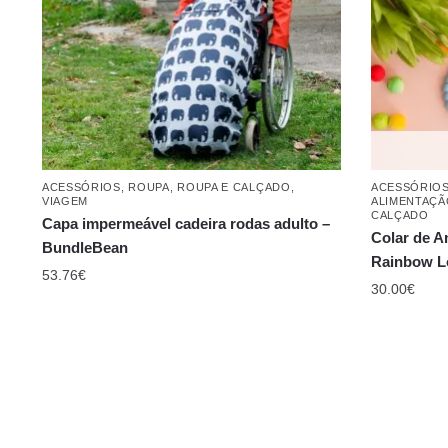
ACESSÓRIOS
,
ROUPA
,
ROUPA E CALÇADO
,
ACESSÓRIO
VIAGEM
ALIMENTAÇÃ
CALÇADO
Capa impermeável cadeira rodas adulto –
Colar de 
BundleBean
Rainbow 
53.76
€
30.00
€