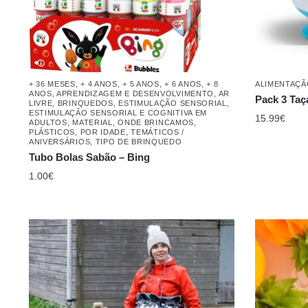
+ 36 MESES
,
+ 4 ANOS
,
+ 5 ANOS
,
+ 6 ANOS
,
+ 8
ALIMENTAÇÃ
ANOS
,
APRENDIZAGEM E DESENVOLVIMENTO
,
AR
Pack 3 Taç
LIVRE
,
BRINQUEDOS
,
ESTIMULAÇÃO SENSORIAL
,
ESTIMULAÇÃO SENSORIAL E COGNITIVA EM
15.99
€
ADULTOS
,
MATERIAL
,
ONDE BRINCAMOS
,
PLÁSTICOS
,
POR IDADE
,
TEMÁTICOS /
ANIVERSÁRIOS
,
TIPO DE BRINQUEDO
Tubo Bolas Sabão – Bing
1.00
€