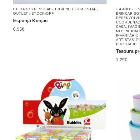
DESENVOLV
Esponja Konjac
COORDENAÇ
CASA
,
IMAG
6.95
€
MOTRICIDAD
INFANTÁRIO
ARTISTAS
,
P
POR IDADE
,
Tesoura pr
1.29
€