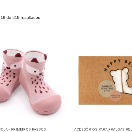
e 818 resultados
SOLA - PRIMEIROS PASSOS
ACESSÓRIOS PARA FRALDAS REU
FRALDAS REUTILIZÁVEIS E ACE
to ATTIPAS – Fox
E BEM-ESTAR
.50
€
Absorventes de reforço em