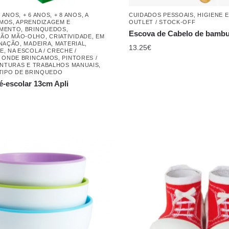
IMENTO
,
BRINQUEDOS
,
Escova de Cabelo de bamb
ÃO MÃO-OLHO
,
CRIATIVIDADE
,
EM
INAÇÃO
,
MADEIRA
,
MATERIAL
,
13.25
€
E
,
NA ESCOLA / CRECHE /
,
ONDE BRINCAMOS
,
PINTORES /
INTURAS E TRABALHOS MANUAIS
,
TIPO DE BRINQUEDO
é-escolar 13cm Apli