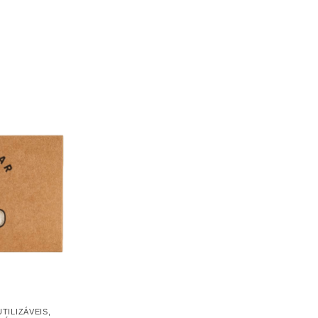
TILIZÁVEIS
,
SSÓRIOS
,
HIGIENE
 bambu – 4un.