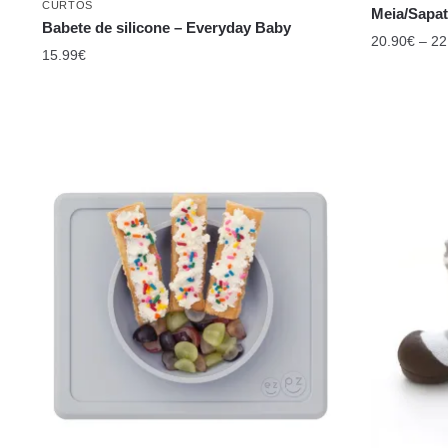
15.99
€
ALIMENTAÇÃO E BLW
,
PRATOS E TABULEIROS
MEIAS COM 
Mini Bowl – ezpz
Meia/Sapat