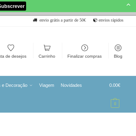
envio grátis a partir de 50€
envios rápidos
sta de desejos
Carrinho
Finalizar compras
Blog
s e Decoração
Viagem
Novidades
0.00
€
0