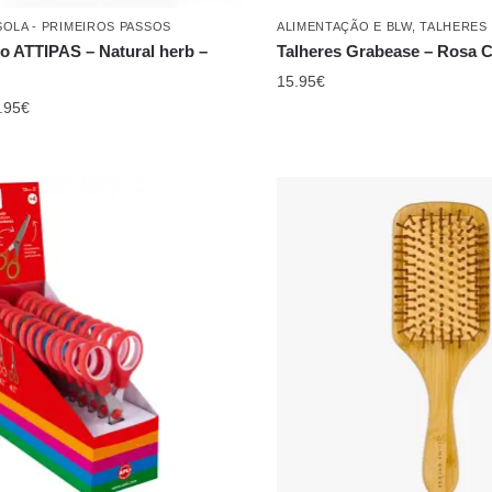
15.95
€
.95
€
5 ANOS
,
+ 6 ANOS
,
+ 8 ANOS
,
A
CUIDADOS PESSOAIS
,
HIGIENE 
OMOS
,
APRENDIZAGEM E
OUTLET / STOCK-OFF