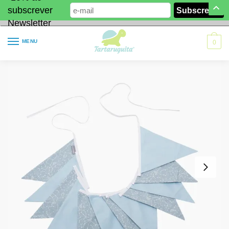
subscrever
Newsletter
MENU
0