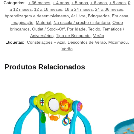
Categorias:
+ 36 meses
,
+ 4 anos
,
+ 5 anos
,
+ 6 anos
,
+ 8 anos
,
0
a 12 meses
,
12 a 18 meses
,
18 a 24 meses
,
24 a 36 meses
,
Aprendizagem e desenvolvimento
,
Ar Livre
,
Brinquedos
,
Em casa
,
Imaginação
,
Material
,
Na escola / creche / infantário
,
Onde
brincamos
,
Outlet / Stock-Off
,
Por Idade
,
Tecido
,
Temáticos /
Aniversários
,
Tipo de Brinquedo
,
Verão
Etiquetas:
Constelações – Azul
,
Descontos de Verão
,
Micumacu
,
Verão
Produtos Relacionados