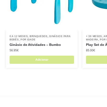
,
,
,
0 A 12 MESES
BRINQUEDOS
GINÁSIOS PARA
+ 36 MESES
AR
,
,
BEBÉS
POR IDADE
MADEIRA
POR 
Ginásio de Atividades – Bumbo
Play Set de 
56.95
€
85.00
€
Adicionar