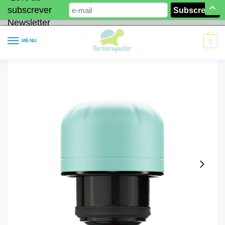
subscrever
Newsletter
MENU
0