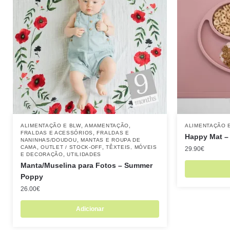
,
,
ALIMENTAÇÃO E BLW
AMAMENTAÇÃO
ALIMENTAÇÃO 
,
FRALDAS E ACESSÓRIOS
FRALDAS E
Happy Mat –
,
NANINHAS/DOUDOU
MANTAS E ROUPA DE
,
,
CAMA
OUTLET / STOCK-OFF
TÊXTEIS, MÓVEIS
29.90
€
,
E DECORAÇÃO
UTILIDADES
Manta/Muselina para Fotos – Summer
Poppy
26.00
€
Adicionar