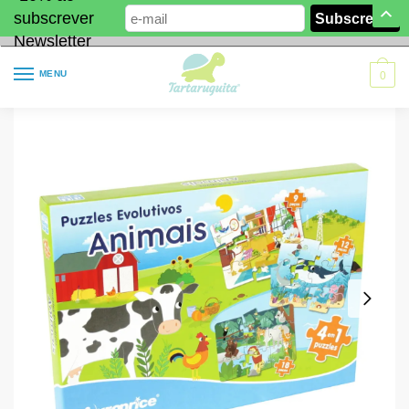
subscrever
Newsletter
MENU
0