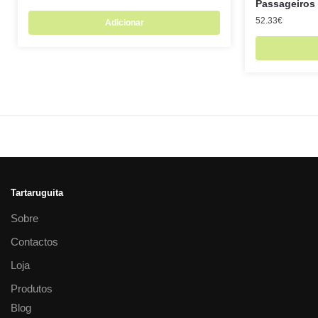
Passageiros 
52.33
€
Adicionar
Tartaruguita
Sobre
Contactos
Loja
Produtos
Blog