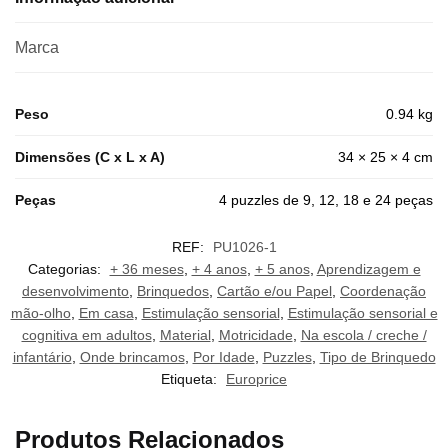
Marca
Peso
0.94 kg
Dimensões (C x L x A)
34 × 25 × 4 cm
Peças
4 puzzles de 9, 12, 18 e 24 peças
REF:
PU1026-1
Categorias:
+ 36 meses
,
+ 4 anos
,
+ 5 anos
,
Aprendizagem e
desenvolvimento
,
Brinquedos
,
Cartão e/ou Papel
,
Coordenação
mão-olho
,
Em casa
,
Estimulação sensorial
,
Estimulação sensorial e
cognitiva em adultos
,
Material
,
Motricidade
,
Na escola / creche /
infantário
,
Onde brincamos
,
Por Idade
,
Puzzles
,
Tipo de Brinquedo
Etiqueta:
Europrice
Produtos Relacionados