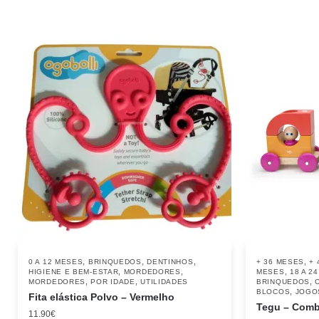
,
,
,
,
0 A 12 MESES
BRINQUEDOS
DENTINHOS
+ 36 MESES
+ 
,
,
,
HIGIENE E BEM-ESTAR
MORDEDORES
MESES
18 A 2
,
,
,
MORDEDORES
POR IDADE
UTILIDADES
BRINQUEDOS
,
BLOCOS
JOGO
Fita elástica Polvo – Vermelho
Tegu – Comb
11.90
€