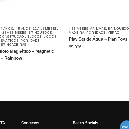
 4 ANOS
,
+ 5 ANOS
,
12 A 18 MESES
,
+ 36 MESES
,
AR LIVRE
,
BRINQUED
S
,
24 A 36 MESES
,
BRINQUEDOS
,
MADEIRA
,
POR IDADE
,
VERÃO
CONSTRUÇÃO / BLOCOS
,
JOGOS
,
Play Set de Água – Plan Toys
TEMÁTICOS
,
POR IDADE
,
E BRINCADEIRAS
85.00
€
boio Magnético – Magnetic
n – Rainbow
NTA
Contactos
Redes Sociais