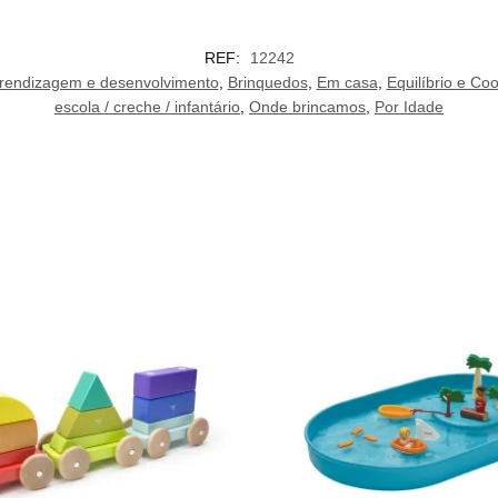
REF:
12242
rendizagem e desenvolvimento
,
Brinquedos
,
Em casa
,
Equilíbrio e C
escola / creche / infantário
,
Onde brincamos
,
Por Idade