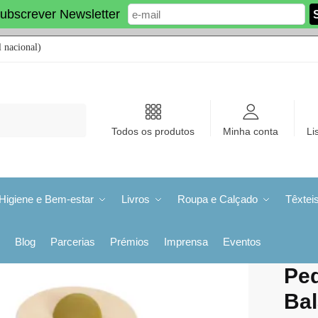
ubscrever Newsletter
 nacional)
Todos os produtos
Minha conta
Li
Higiene e Bem-estar
Livros
Roupa e Calçado
Têxtei
Blog
Parcerias
Prémios
Imprensa
Eventos
Ped
Ba