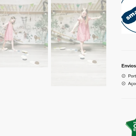
Envios
Port
Aço