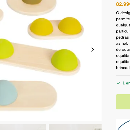
82.99
O desig
permite
qualque
particu
pedras 
as habi
de equi
equilíb
equilíb
brincad
1 e