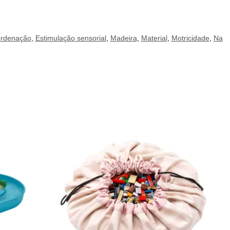
oordenação
,
Estimulação sensorial
,
Madeira
,
Material
,
Motricidade
,
Na