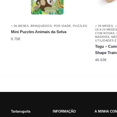
+ 36 MESES
,
BRINQUEDOS
,
POR IDADE
,
PUZZLES
+ 36 MESES
,
+
18 A 24 MESE
Mini Puzzles Animais da Selva
COM RODAS
,
MADEIRA
,
MA
0.75
€
UTILIDADES 
Tegu – Com
Shape Trai
46.63
€
Tartaruguita
INFORMAÇÃO
A MINHA CO