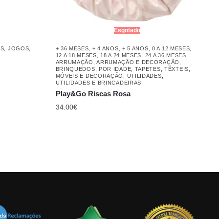
Esgotado
OS
,
JOGOS
,
+ 36 MESES
,
+ 4 ANOS
,
+ 5 ANOS
,
0 A 12 MESES
,
12 A 18 MESES
,
18 A 24 MESES
,
24 A 36 MESES
,
ARRUMAÇÃO
,
ARRUMAÇÃO E DECORAÇÃO
,
BRINQUEDOS
,
POR IDADE
,
TAPETES
,
TÊXTEIS,
MÓVEIS E DECORAÇÃO
,
UTILIDADES
,
UTILIDADES E BRINCADEIRAS
Play&Go Riscas Rosa
34.00
€