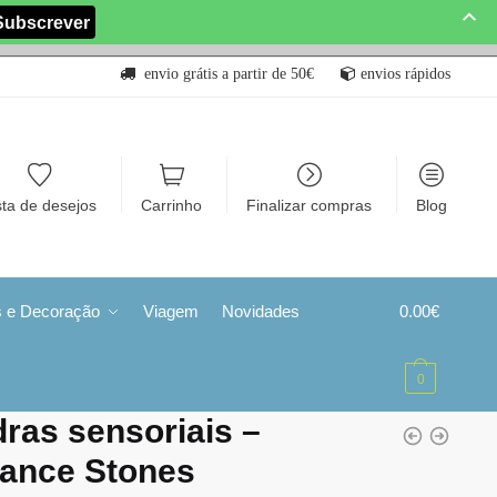
envio grátis a partir de 50€
envios rápidos
sta de desejos
Carrinho
Finalizar compras
Blog
s e Decoração
Viagem
Novidades
0.00
€
0
ras sensoriais –
lance Stones