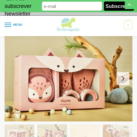
subscrever
Newsletter
MENU
0