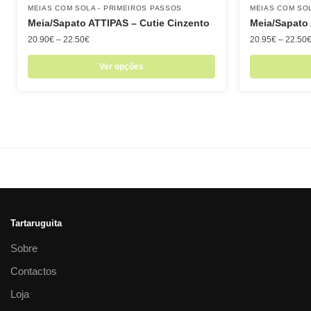
MEIAS COM SOLA - PRIMEIROS PASSOS
MEIAS COM SOL
Meia/Sapato ATTIPAS – Cutie Cinzento
Meia/Sapato
20.90
€
–
22.50
€
20.95
€
–
22.50
Ver opções
Tartaruguita
Sobre
Contactos
Loja