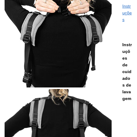
Instr
uçõe
s
Instr
uçõ
es
de
cuid
ado
s de
lava
gem