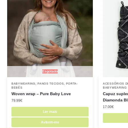
Esgotado
,
,
BABYWEARING
PANOS TECIDOS
PORTA-
ACESSÓRIOS D
BEBÉS
BABYWEARING
Woven wrap – Pure Baby Love
Capuz suple
Diamonda Bl
79.99
€
17.00
€
Ler mais
Avisem-me