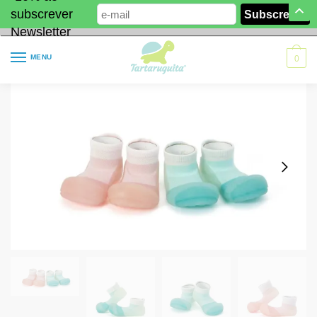
subscrever
Newsletter
MENU
0