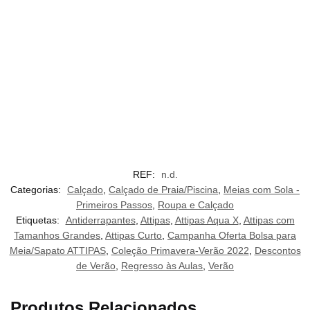
REF:
n.d.
Categorias:
Calçado
,
Calçado de Praia/Piscina
,
Meias com Sola -
Primeiros Passos
,
Roupa e Calçado
Etiquetas:
Antiderrapantes
,
Attipas
,
Attipas Aqua X
,
Attipas com
Tamanhos Grandes
,
Attipas Curto
,
Campanha Oferta Bolsa para
Meia/Sapato ATTIPAS
,
Coleção Primavera-Verão 2022
,
Descontos
de Verão
,
Regresso às Aulas
,
Verão
Produtos Relacionados