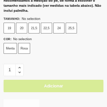
Recomendamos a medição do pé, de forma a escolher o
tamanho mais indicado (ver medidas na tabela abaixo). Não
inclui palmilha.
No selection
TAMANHO
:
19
20
21,5
22,5
24
25,5
No selection
COR
:
Menta
Rosa
Adicionar