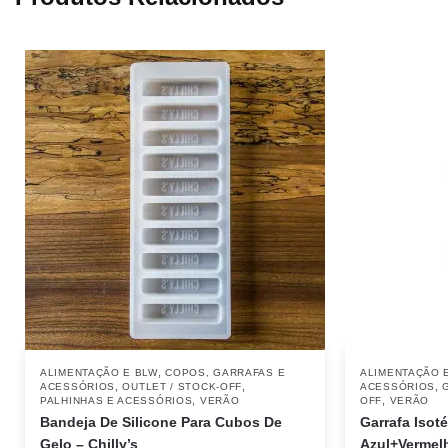
,
ALIMENTAÇÃO E BLW
COPOS, GARRAFAS E
ALIMENTAÇÃO 
,
,
,
ACESSÓRIOS
OUTLET / STOCK-OFF
ACESSÓRIOS
,
,
PALHINHAS E ACESSÓRIOS
VERÃO
OFF
VERÃO
Bandeja De Silicone Para Cubos De
Garrafa Isoté
Gelo – Chilly’s
Azul+Vermelh