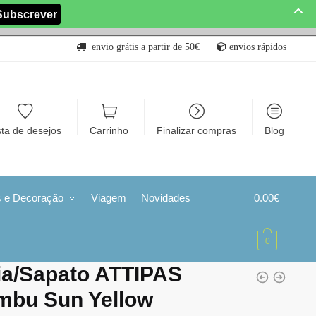
envio grátis a partir de 50€
envios rápidos
sta de desejos
Carrinho
Finalizar compras
Blog
s e Decoração
Viagem
Novidades
0.00
€
0
ia/Sapato ATTIPAS
mbu Sun Yellow