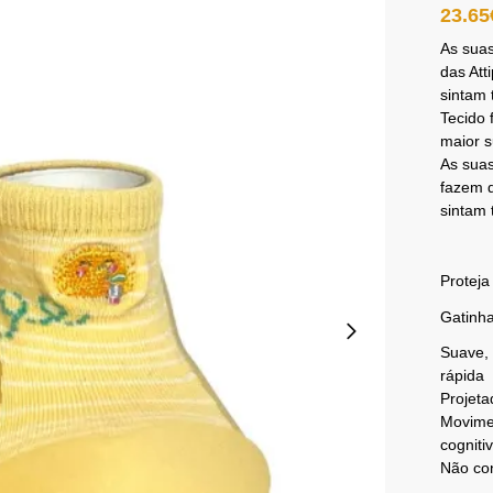
23.65
As suas
das Att
sintam 
Tecido 
maior s
As suas
fazem d
sintam
Proteja
Gatinha
Suave, 
rápida
Projeta
Movimen
cogniti
Não con