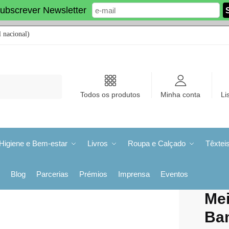
ubscrever Newsletter
 nacional)
Todos os produtos
Minha conta
Li
Higiene e Bem-estar
Livros
Roupa e Calçado
Têxtei
Blog
Parcerias
Prémios
Imprensa
Eventos
Me
Ba