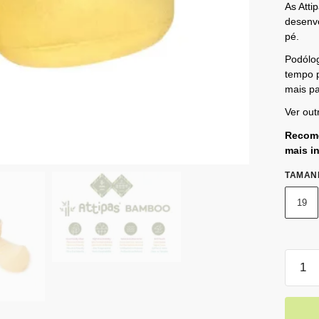
As Atti
desenv
pé.
Podólo
tempo p
mais pa
Ver out
Recome
mais i
TAMAN
19