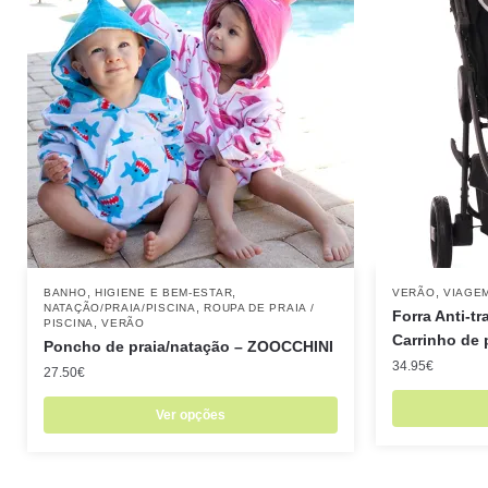
,
,
,
BANHO
HIGIENE E BEM-ESTAR
VERÃO
VIAGE
,
NATAÇÃO/PRAIA/PISCINA
ROUPA DE PRAIA /
Forra Anti-t
,
PISCINA
VERÃO
Carrinho de 
Poncho de praia/natação – ZOOCCHINI
34.95
€
27.50
€
Ver opções