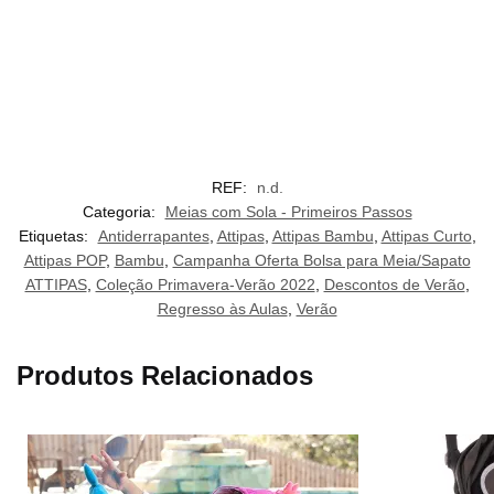
REF:
n.d.
Categoria:
Meias com Sola - Primeiros Passos
Etiquetas:
Antiderrapantes
,
Attipas
,
Attipas Bambu
,
Attipas Curto
,
Attipas POP
,
Bambu
,
Campanha Oferta Bolsa para Meia/Sapato
ATTIPAS
,
Coleção Primavera-Verão 2022
,
Descontos de Verão
,
Regresso às Aulas
,
Verão
Produtos Relacionados