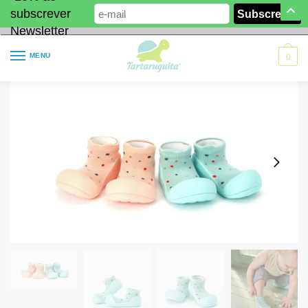
subscrever
Newsletter
MENU
0