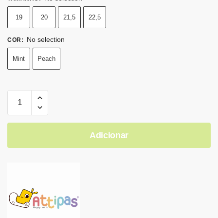
19
20
21,5
22,5
No selection
COR
:
Mint
Peach
Adicionar